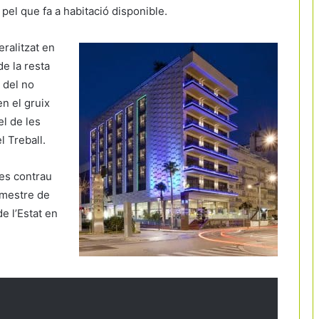
 pel que fa a habitació disponible.
ralitzat en
de la resta
a del no
n el gruix
el de les
l Treball.
 es contrau
imestre de
e l’Estat en