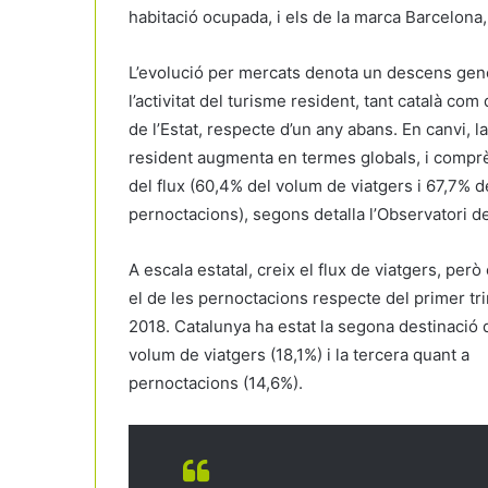
habitació ocupada, i els de la marca Barcelona,
L’evolució per mercats denota un descens gene
l’activitat del turisme resident, tant català com 
de l’Estat, respecte d’un any abans. En canvi, l
resident augmenta en termes globals, i comprè
del flux (60,4% del volum de viatgers i 67,7% d
pernoctacions), segons detalla l’Observatori de
A escala estatal, creix el flux de viatgers, però
el de les pernoctacions respecte del primer tr
2018. Catalunya ha estat la segona destinació d
volum de viatgers (18,1%) i la tercera quant a
pernoctacions (14,6%).