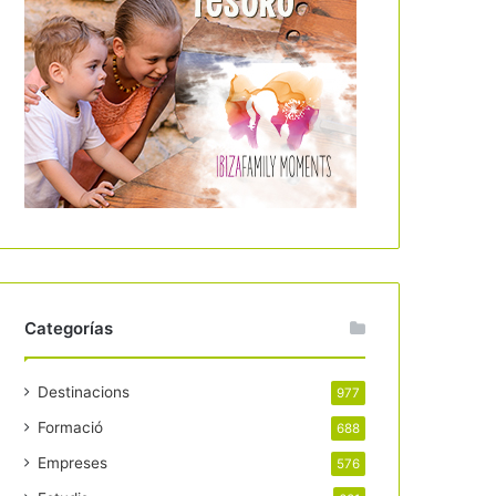
Categorías
Destinacions
977
Formació
688
Empreses
576