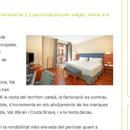
 ha estat de 2,3 pernoctacions per viatger, similar a la
 de
 ocupada,
r
l de
ona, Val
a han
la resta del territori català, la facturació es contrau.
onible, s’incrementa en els allotjaments de les marques
, Val d’Aran i Costa Brava, i a la resta decau.
 la rendibilitat més elevada del període quant a