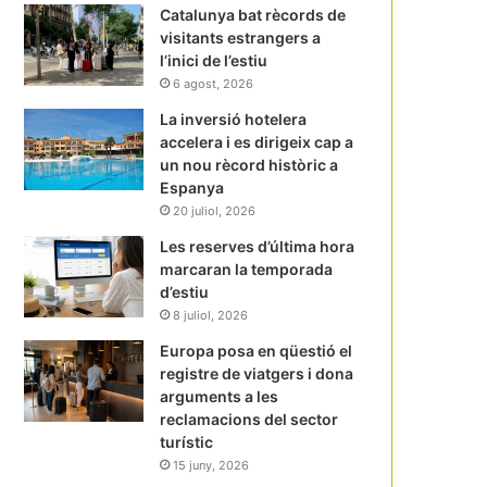
Catalunya bat rècords de
visitants estrangers a
l’inici de l’estiu
6 agost, 2026
La inversió hotelera
accelera i es dirigeix cap a
un nou rècord històric a
Espanya
20 juliol, 2026
Les reserves d’última hora
marcaran la temporada
d’estiu
8 juliol, 2026
Europa posa en qüestió el
registre de viatgers i dona
arguments a les
reclamacions del sector
turístic
15 juny, 2026