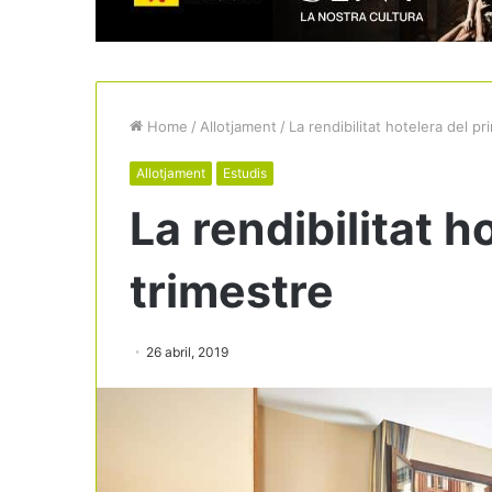
Home
/
Allotjament
/
La rendibilitat hotelera del pr
Allotjament
Estudis
La rendibilitat h
trimestre
26 abril, 2019