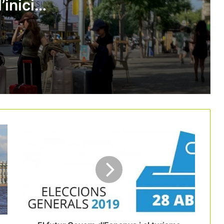
’inici
Quin impacte tindrà el viatge del papa
Lleó XIV en el sector turístic espanyol?
El Suprem anul·la el registre únic de
lloguer turístic perquè considera que
l’Estat no té competència per crear-lo
L’Informe Fènix atribueix al turisme
part de la pèrdua de productivitat
catalana
L’aeroport del Prat manté el
creixement i supera els 5,1 milions de
passatgers a l’abril
L’eclipsi solar del 2026 podria generar
més de 360 milions d’euros en
despesa turística a Espanya