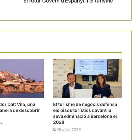
El futur Govern d'Espanya i el turisme
or Dalt Vila, una
El turisme de negocis defensa
manera de descobrir
els pisos turístics davant la
seva eliminació a Barcelona el
2028
26
15 abril, 2026