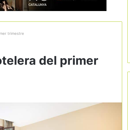
imer trimestre
otelera del primer