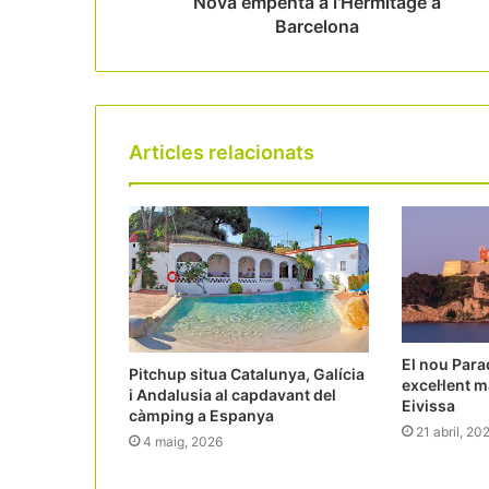
Nova empenta a l'Hermitage a
Barcelona
Articles relacionats
El nou Parad
Pitchup situa Catalunya, Galícia
excel·lent 
i Andalusia al capdavant del
Eivissa
càmping a Espanya
21 abril, 20
4 maig, 2026