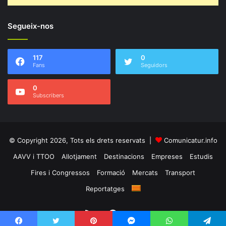
Segueix-nos
117
0
Fans
Seguidors
0
Subscribers
© Copyright 2026, Tots els drets reservats |
Comunicatur.info
AAVV i TTOO
Allotjament
Destinacions
Empreses
Estudis
Fires i Congressos
Formació
Mercats
Transport
Reportatges
RSS
Facebook
Twitter