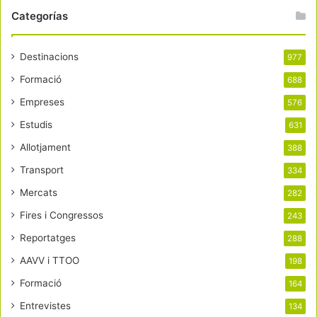
Categorías
Destinacions
977
Formació
688
Empreses
576
Estudis
631
Allotjament
388
Transport
334
Mercats
282
Fires i Congressos
243
Reportatges
288
AAVV i TTOO
198
Formació
164
Entrevistes
134