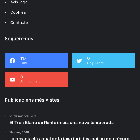
Avís legal
Cookies
Contacte
Segueix-nos
117
0
Fans
Seguidors
0
Subscribers
Publicacions més vistes
21 desembre, 2017
El Tren Blanc de Renfe inicia una nova temporada
19 juny, 2019
La recaptació anual de la taxa turística bat un nou rècord