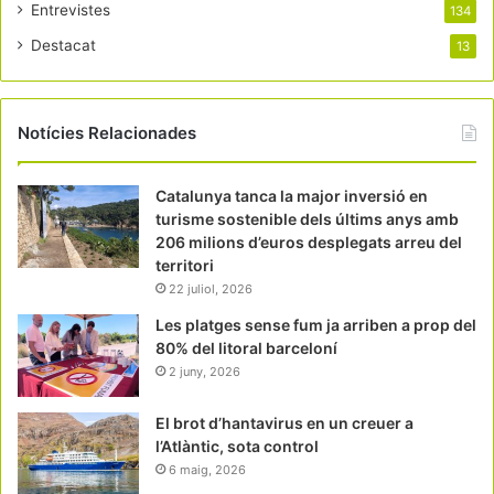
Entrevistes
134
Destacat
13
Notícies Relacionades
Catalunya tanca la major inversió en
turisme sostenible dels últims anys amb
206 milions d’euros desplegats arreu del
territori
22 juliol, 2026
Les platges sense fum ja arriben a prop del
80% del litoral barceloní
2 juny, 2026
El brot d’hantavirus en un creuer a
l’Atlàntic, sota control
6 maig, 2026