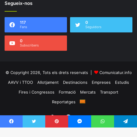
Segueix-nos
117
0
Fans
Seguidors
0
Subscribers
© Copyright 2026, Tots els drets reservats |
Comunicatur.info
AAVV i TTOO
Allotjament
Destinacions
Empreses
Estudis
Fires i Congressos
Formació
Mercats
Transport
Reportatges
RSS
Facebook
Twitter
Facebook
Twitter
Pinterest
Messenger
WhatsApp
Telegram