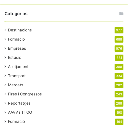
Categorías
Destinacions
977
Formació
688
Empreses
576
Estudis
631
Allotjament
388
Transport
334
Mercats
282
Fires i Congressos
243
Reportatges
288
AAVV i TTOO
198
Formació
164