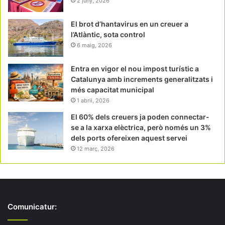
2 juny, 2026
El brot d’hantavirus en un creuer a
l’Atlàntic, sota control
6 maig, 2026
Entra en vigor el nou impost turístic a
Catalunya amb increments generalitzats i
més capacitat municipal
1 abril, 2026
El 60% dels creuers ja poden connectar-
se a la xarxa elèctrica, però només un 3%
dels ports ofereixen aquest servei
12 març, 2026
Comunicatur: