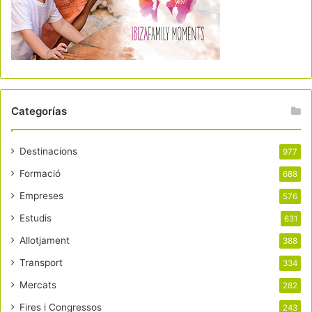
Categorías
Destinacions
977
Formació
688
Empreses
576
Estudis
631
Allotjament
388
Transport
334
Mercats
282
Fires i Congressos
243