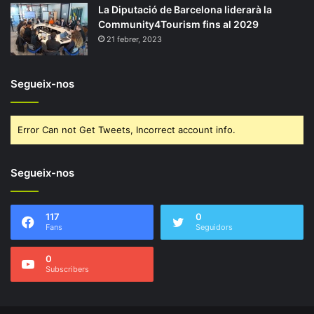
La Diputació de Barcelona liderarà la
Community4Tourism fins al 2029
21 febrer, 2023
Segueix-nos
Error Can not Get Tweets, Incorrect account info.
Segueix-nos
117
0
Fans
Seguidors
0
Subscribers