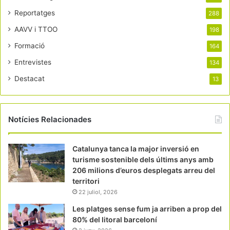
Reportatges
288
AAVV i TTOO
198
Formació
164
Entrevistes
134
Destacat
13
Notícies Relacionades
Catalunya tanca la major inversió en
turisme sostenible dels últims anys amb
206 milions d’euros desplegats arreu del
territori
22 juliol, 2026
Les platges sense fum ja arriben a prop del
80% del litoral barceloní