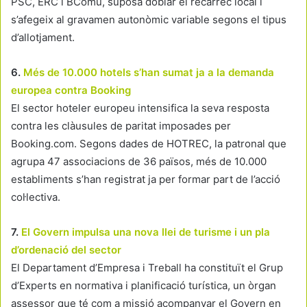
PSC, ERC i BComú, suposa doblar el recàrrec local i
s’afegeix al gravamen autonòmic variable segons el tipus
d’allotjament.
6.
Més de 10.000 hotels s’han sumat ja a la demanda
europea contra Booking
El sector hoteler europeu intensifica la seva resposta
contra les clàusules de paritat imposades per
Booking.com. Segons dades de HOTREC, la patronal que
agrupa 47 associacions de 36 països, més de 10.000
establiments s’han registrat ja per formar part de l’acció
col·lectiva.
7.
El Govern impulsa una nova llei de turisme i un pla
d’ordenació del sector
El Departament d’Empresa i Treball ha constituït el Grup
d’Experts en normativa i planificació turística, un òrgan
assessor que té com a missió acompanyar el Govern en