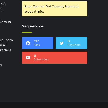
ls 8
Error Can not Get Tweets, Incorrect
11
account info.
a Domus
Segueix-nos
uplicarà
117
0
ica i
Fans
Seguidors
rt de la
0
Subscribers
25