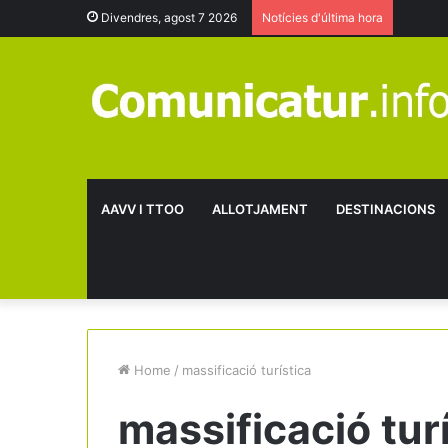
Divendres, agost 7 2026
Notícies d'última hora
AAVV I TTOO
ALLOTJAMENT
DESTINACIONS
Home
/
massificació turística
massificació tur