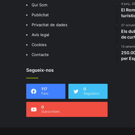
4 juny, 2
Qui Som
El Rom
Publicitat
turísti
Privacitat de dades
27 octub
Els du
Avís legal
de cur
Cookies
13 setem
250.00
Contacte
per E
Segueix-nos
117
0
Fans
Seguidors
0
Subscribers