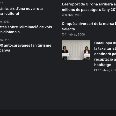
015
L’aeroport de Girona arribarà a
ànic, eix d’una nova ruta
milions de passatgers l’any 20
ca i cultural
8 abril, 2008
re, 2023
Cinquè aniversari de la marc
btes sobre l’eliminació de vols
Selecta
ta distància
11 febrer, 2008
bre, 2018
Catalunya d
0 autocaravanes fan turisme
la taxa turíst
spanya
destinarà pa
recaptació a
habitatge
27 febrer, 20