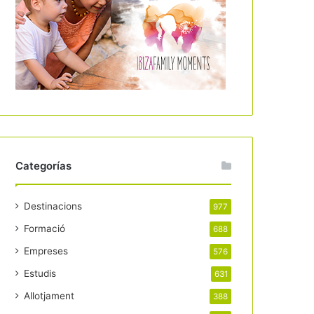
Categorías
Destinacions
977
Formació
688
Empreses
576
Estudis
631
Allotjament
388