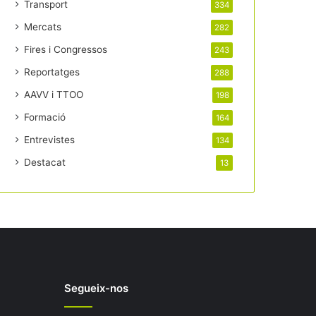
Transport
334
Mercats
282
Fires i Congressos
243
Reportatges
288
AAVV i TTOO
198
Formació
164
Entrevistes
134
Destacat
13
Segueix-nos