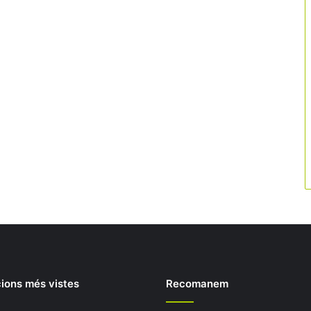
ions més vistes
Recomanem