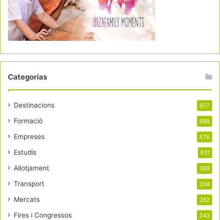
Categorías
Destinacions
977
Formació
688
Empreses
576
Estudis
631
Allotjament
388
Transport
334
Mercats
282
Fires i Congressos
243