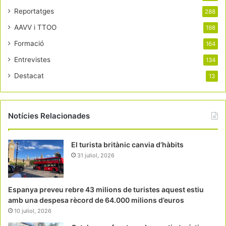
Reportatges
288
AAVV i TTOO
198
Formació
164
Entrevistes
134
Destacat
13
Notícies Relacionades
El turista britànic canvia d’hàbits
31 juliol, 2026
Espanya preveu rebre 43 milions de turistes aquest estiu
amb una despesa rècord de 64.000 milions d’euros
10 juliol, 2026