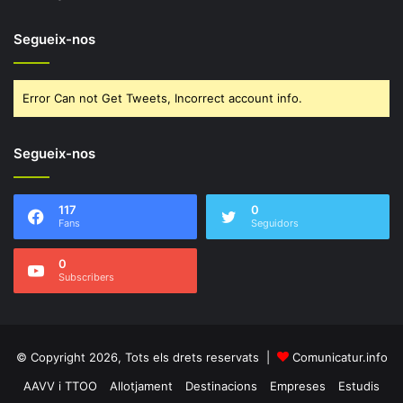
Segueix-nos
Error Can not Get Tweets, Incorrect account info.
Segueix-nos
117
0
Fans
Seguidors
0
Subscribers
© Copyright 2026, Tots els drets reservats |
Comunicatur.info
AAVV i TTOO
Allotjament
Destinacions
Empreses
Estudis