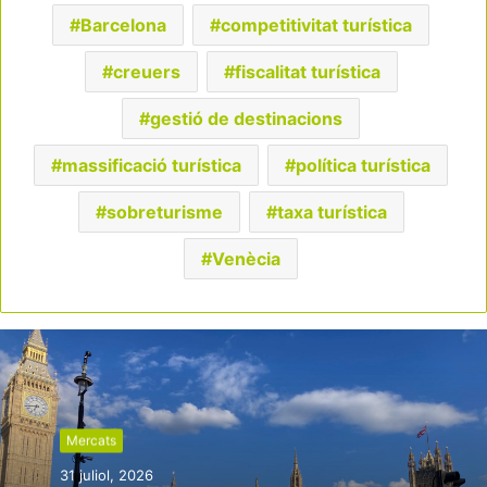
Barcelona
competitivitat turística
creuers
fiscalitat turística
gestió de destinacions
massificació turística
política turística
sobreturisme
taxa turística
Venècia
Mercats
31 juliol, 2026