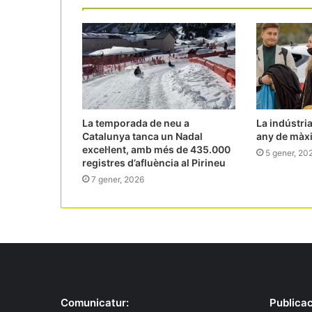
La temporada de neu a
La indústria
Catalunya tanca un Nadal
any de màx
excel·lent, amb més de 435.000
5 gener, 20
registres d’afluència al Pirineu
7 gener, 2026
Comunicatur:
Publicac