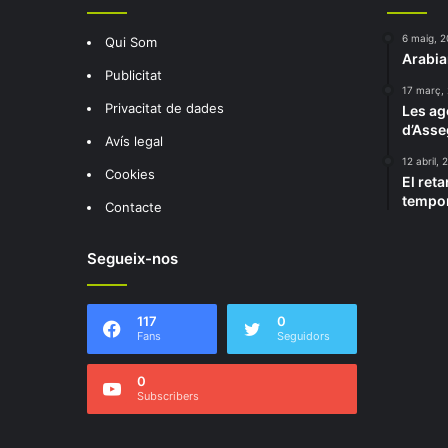
6 maig, 
Qui Som
Arabia
Publicitat
17 març,
Privacitat de dades
Les ag
d’Ass
Avís legal
12 abril, 
Cookies
El reta
tempor
Contacte
Segueix-nos
117
0
Fans
Seguidors
0
Subscribers