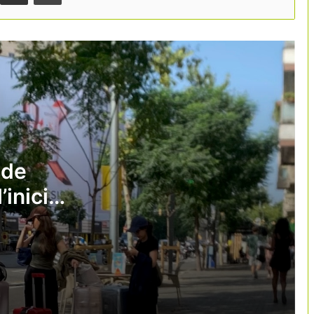
Barcelona escala fins al podi mundial
dels congressos internacionals
Quin impacte tindrà el viatge del papa
Lleó XIV en el sector turístic espanyol?
L’Informe Fènix atribueix al turisme
part de la pèrdua de productivitat
catalana
 de
’inici
L’aeroport del Prat manté el
creixement i supera els 5,1 milions de
passatgers a l’abril
L’eclipsi solar del 2026 podria generar
més de 360 milions d’euros en
despesa turística a Espanya