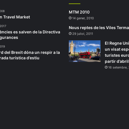
2008
MTM 2010
n Travel Market
14 gener, 2010
 2017
Nous reptes de les Viles Terma
ències es salven de la Directiva
29 juliol, 2011
egurances
El Regne Uni
2019
un visat esp
rd del Brexit dóna un respir a la
turistes eur
ada turística d’estiu
partir d’abril
16 setembre,