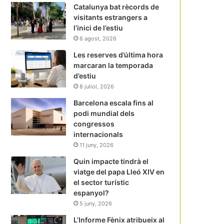
Catalunya bat rècords de
visitants estrangers a
l’inici de l’estiu
6 agost, 2026
Les reserves d’última hora
marcaran la temporada
d’estiu
8 juliol, 2026
Barcelona escala fins al
podi mundial dels
congressos
internacionals
11 juny, 2026
Quin impacte tindrà el
viatge del papa Lleó XIV en
el sector turístic
espanyol?
5 juny, 2026
L’Informe Fènix atribueix al