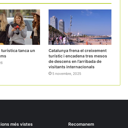
 turística tanca un
Catalunya frena el creixement
ims
turístic i encadena tres mesos
de descens en l’arribada de
26
visitants internacionals
5 novembre, 2025
ions més vistes
Recomanem