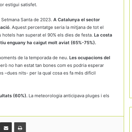
 estigui satisfet.
 la Setmana Santa de 2023.
A Catalunya el sector
pació
. Aquest percentatge seria la mitjana de tot el
ls hotels han superat el 90% els dies de festa.
La costa
stiu enguany ha caigut molt aviat
(65%-75%).
s moments de la temporada de neu.
Les ocupacions del
erò no han estat tan bones com es podria esperar
–dues nits- per la qual cosa es fa més difícil
Catalunya bat rècords de visitants
estrangers a l’inici de l’estiu
ultats (60%).
La meteorologia anticipava pluges i els
Les reserves d’última hora marcaran la
temporada d’estiu
Comparteix per correu electrònic
Print