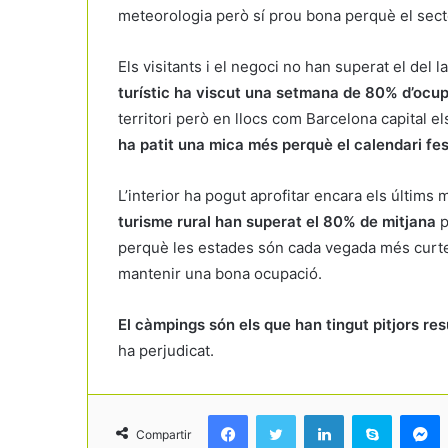
meteorologia però sí prou bona perquè el sector
Els visitants i el negoci no han superat el del
turístic ha viscut una setmana de 80% d’ocu
territori però en llocs com Barcelona capital e
ha patit una mica més perquè el calendari fe
L’interior ha pogut aprofitar encara els últim
turisme rural han superat el 80% de mitjana
p
perquè les estades són cada vegada més curtes 
mantenir una bona ocupació.
El càmpings són els que han tingut pitjors res
ha perjudicat.
Facebook
Twitter
LinkedIn
Skype
Messenger
Compartir