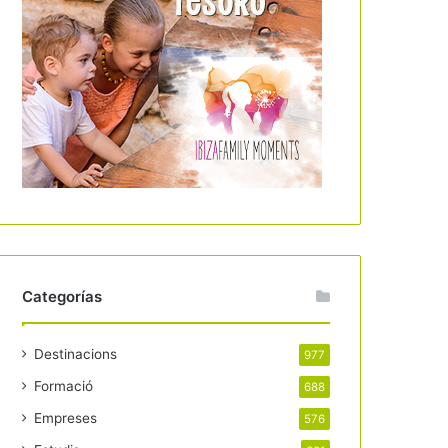
Categorías
Destinacions
977
Formació
688
Empreses
576