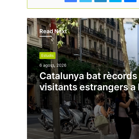
Read Next
Estudis
6 agost, 2026
Catalunya bat rècords
visitants estrangers a l
de l’estiu