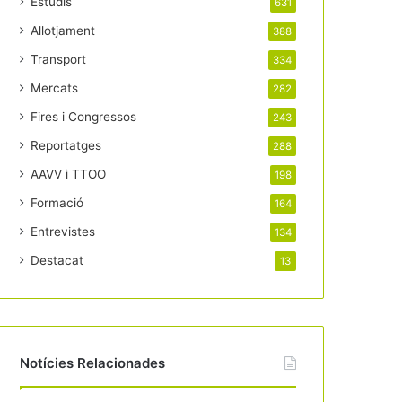
Estudis
631
Allotjament
388
Transport
334
Mercats
282
Fires i Congressos
243
Reportatges
288
AAVV i TTOO
198
Formació
164
Entrevistes
134
Destacat
13
Notícies Relacionades