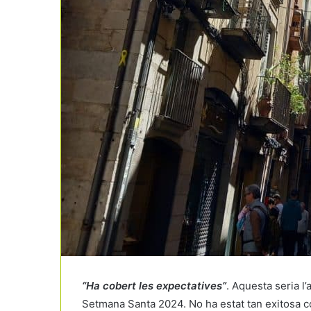
“Ha cobert les expectatives”
. Aquesta seria l’
Setmana Santa 2024. No ha estat tan exitosa c