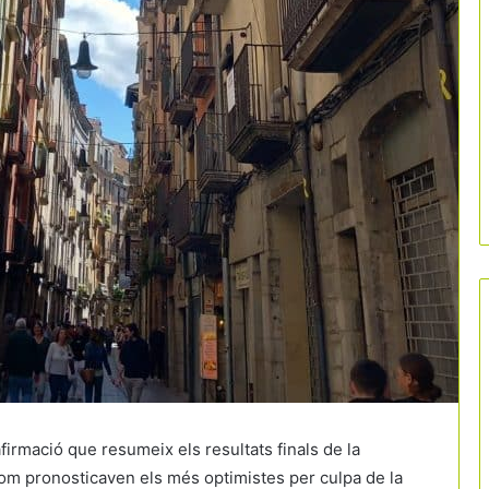
afirmació que resumeix els resultats finals de la
om pronosticaven els més optimistes per culpa de la