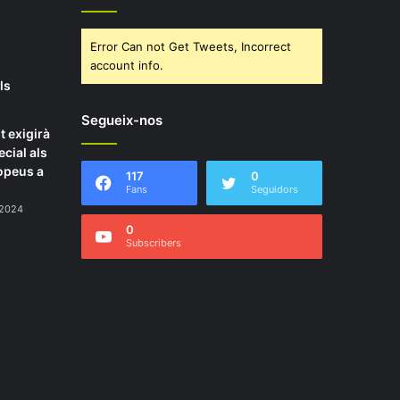
Error Can not Get Tweets, Incorrect
account info.
ls
Segueix-nos
t exigirà
ecial als
opeus a
117
0
Fans
Seguidors
 2024
0
Subscribers