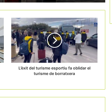
Catalunya tanca una Setmana Santa
amb ocupacions de fins al 90%
La despesa Tax Free a Espanya creix
un 12,8%
El 56% dels barcelonins dona suport a
augmentar la taxa turística
L’èxit del turisme esportiu fa oblidar el
turisme de borratxera