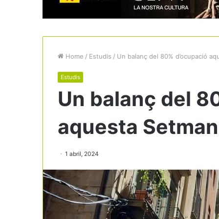
Home
/
Estudis
/
Un balanç del 80% d’ocupació aq
Estudis
Un balanç del 8
aquesta Setman
1 abril, 2024