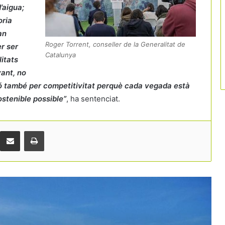
’aigua;
oria
an
Roger Torrent, conseller de la Generalitat de
r ser
Catalunya
itats
La inversió hotelera accelera i es
vant, no
dirigeix cap a un nou rècord històric a
ó també per competitivitat
perquè cada vegada està
Espanya
stenible possible”
, ha sentenciat.
Europa posa en qüestió el registre de
viatgers i dona arguments a les
reclamacions del sector turístic
Comparteix per correu electrònic
Print
El Suprem anul·la el registre únic de
lloguer turístic perquè considera que
l’Estat no té competència per crear-lo
Pitchup situa Catalunya, Galícia i
Andalusia al capdavant del càmping a
Espanya