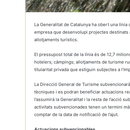
La Generalitat de Catalunya ha obert una línia 
empresa que desenvolupi projectes destinats a la
allotjaments turístics.
El pressupost total de la línia és de 12,7 milio
hotelers; càmpings; allotjaments de turisme rur
titularitat privada que estiguin subjectes a l’I
La Direcció General de Turisme subvencionarà 
tècniques i es podran beneficiar actuacions re
l’assumirà la Generalitat i la resta de l’acció 
activitats subvencionades tenen un termini mà
comptar de la data de notificació de l’ajut.
Actuacions subvencionables