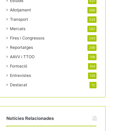
Estudis
631
Allotjament
388
Transport
334
Mercats
282
Fires i Congressos
243
Reportatges
288
AAVV i TTOO
198
Formació
164
Entrevistes
134
Destacat
13
Notícies Relacionades