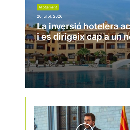
Allotjament
20 juliol, 2026
La inversió hotelera a
i es dirigeix cap a un 
rècord històric a Espa