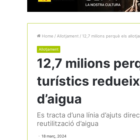
Home
/
Allotjament
/
12,7 milions perquè els allot
Allotjament
12,7 milions per
turístics reduei
d’aigua
Es tracta d’una línia d’ajuts dire
reutilització d’aigua
18 març, 2024