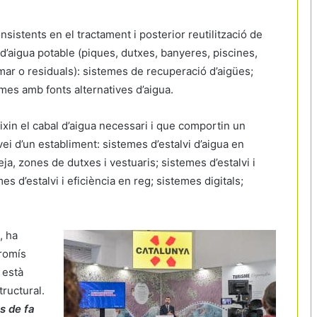
sistents en el tractament i posterior reutilització de
 d’aigua potable (piques, dutxes, banyeres, piscines,
, mar o residuals): sistemes de recuperació d’aigües;
mes amb fonts alternatives d’aigua.
xin el cabal d’aigua necessari i que comportin un
rvei d’un establiment: sistemes d’estalvi d’aigua en
a, zones de dutxes i vestuaris; sistemes d’estalvi i
es d’estalvi i eficiència en reg; sistemes digitals;
, ha
romís
 està
tructural.
s de fa