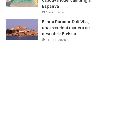
capdavant del càmping a
Espanya
4 maig, 2026
El nou Parador Dalt Vila,
una excel·lent manera de
descobrir Eivissa
21 abril, 2026