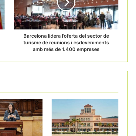
El càmping Tamarit Beach Resort
aposta per la desestacionalització i
obrirà tot l’any
Barcelona lidera l’oferta del sector de
turisme de reunions i esdeveniments
amb més de 1.400 empreses