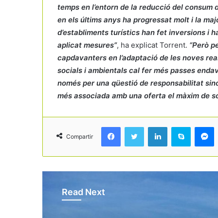
temps en l’entorn de la reducció del consum d
en els últims anys ha progressat molt i la maj
d’establiments turístics han fet inversions i h
aplicat mesures”
, ha explicat Torrent.
“Però pe
capdavanters en l’adaptació de les noves real
socials i ambientals cal fer més passes enda
només per una qüestió de responsabilitat sin
més associada amb una oferta el màxim de so
Facebook
Twitter
LinkedIn
Skype
Messenger
Compartir
Read Next