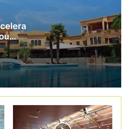
El nou Parador Dalt Vila, una excel·lent
manera de descobrir Eivissa
ccelera
nou
El turisme de negocis defensa els
pisos turístics davant la seva
nya
eliminació a Barcelona el 2028
El sector empresarial rebutja
l’increment de l’impost turístic
Apartur porta als tribunals l’Ajuntament
de Barcelona per pagar les comunitats
de propietaris que rebutgen els pisos
turístics
Espanya encapçala l’escalada de
preus hotelers a Europa