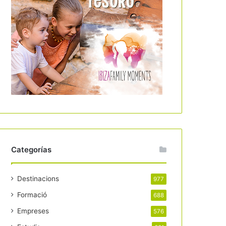
Categorías
Destinacions
977
Formació
688
Empreses
576