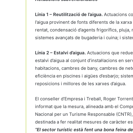
Línia 1 – Reutilització de l’aigua.
Actuacions con
l’aigua provinent de fonts diferents de la xarxa
rentat, condensació d’agents frigorífics, pluja
sistemes avançats de bugaderia i cuina; i siste
Línia 2
–
Estalvi d’aigua.
Actuacions que reduei
estalvi d’aigua al conjunt d’instal·lacions en se
habitacions, cambres de bany, cambres de netej
eficiència en piscines i aigües d’esbarjo; sistem
reposicions i millores de les xarxes d’aigua.
El conseller d’Empresa i Treball, Roger Torrent
informat que la mesura, alineada amb el Comp
Nacional per un Turisme Responsable (CNTR),
destinada a fer realitat mesures de caràcter es
“El
sector turístic està fent una bona feina de