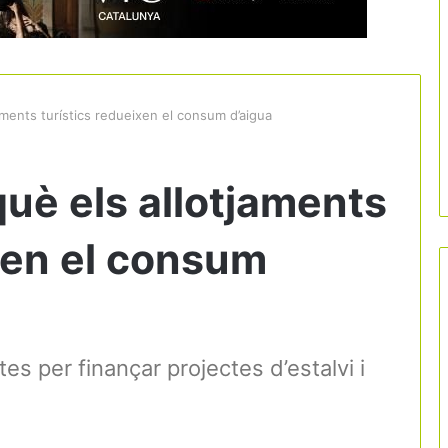
jaments turístics redueixen el consum d’aigua
què els allotjaments
xen el consum
ctes per finançar projectes d’estalvi i