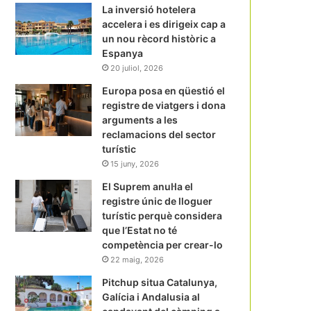
La inversió hotelera
accelera i es dirigeix cap a
un nou rècord històric a
Espanya
20 juliol, 2026
Europa posa en qüestió el
registre de viatgers i dona
arguments a les
reclamacions del sector
turístic
15 juny, 2026
El Suprem anul·la el
registre únic de lloguer
turístic perquè considera
que l’Estat no té
competència per crear-lo
22 maig, 2026
Pitchup situa Catalunya,
Galícia i Andalusia al