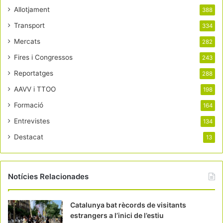
Allotjament
388
Transport
334
Mercats
282
Fires i Congressos
243
Reportatges
288
AAVV i TTOO
198
Formació
164
Entrevistes
134
Destacat
13
Notícies Relacionades
Catalunya bat rècords de visitants
estrangers a l’inici de l’estiu