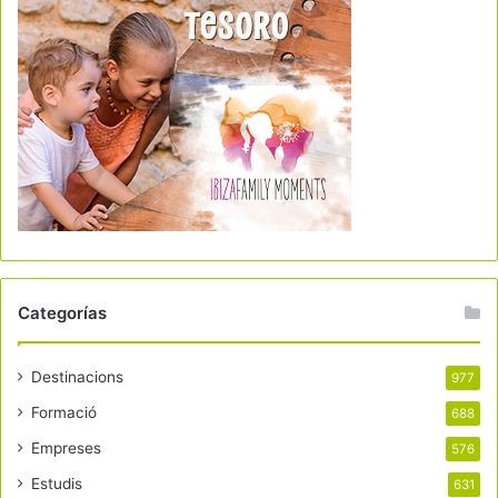
Categorías
Destinacions
977
Formació
688
Empreses
576
Estudis
631