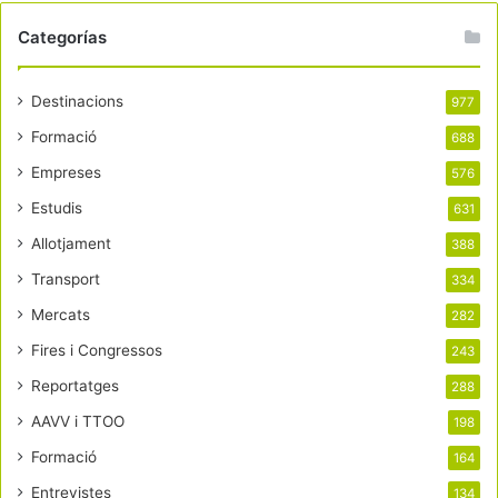
Categorías
Destinacions
977
Formació
688
Empreses
576
Estudis
631
Allotjament
388
Transport
334
Mercats
282
Fires i Congressos
243
Reportatges
288
AAVV i TTOO
198
Formació
164
Entrevistes
134