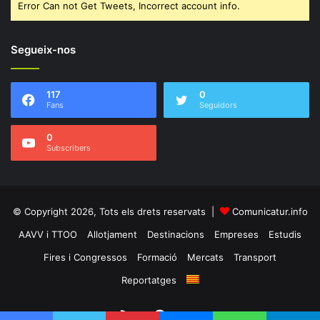
Error Can not Get Tweets, Incorrect account info.
Segueix-nos
117
0
Fans
Seguidors
0
Subscribers
© Copyright 2026, Tots els drets reservats |
Comunicatur.info
AAVV i TTOO
Allotjament
Destinacions
Empreses
Estudis
Fires i Congressos
Formació
Mercats
Transport
Reportatges
RSS
Facebook
Twitter