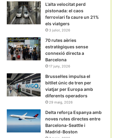
L’alta velocitat perd
pistonada: el caos
ferroviari fa caure un 21%
els viatgers
3 juliol, 2026
70 rutes aèries
estratègiques sense
connexió directa a
Barcelona
17 juny, 2026
Brussel·les impulsa el
bitllet únic de tren per
viatjar per Europa amb
diferents operadors
29 maig, 2026
Delta reforça Espanya amb
noves rutes directes entre
Barcelona-Seattle i
Madrid-Boston