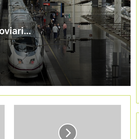
Ryanair frena el seu creixement a
Espanya i retalla 1,2 milions de places
oviari
AirHelp alerta de l’impacte del preu del
querosè en els drets dels passatgers
atgers
Aena descarta l’entrada de la
Generalitat en la gestió d’aeroports pel
marc legal
El sector aeri alerta del risc en el
subministrament de querosè i reclama
un pla europeu de contingència
El creixement de l’aeroport de
Barcelona supera els topalls de
capacitat i reactiva el debat
aeroportuari