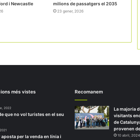
ord i Newcastle
milions de passatgers el 2035
26
23 gener, 2026
ions més vistes
Recomanem
re, 2022
La majoria d
de que no vol turistes en el seu
visitants en
de Cataluny
provenen de
 2021
10 abril, 2024
aposta per la venda en línia i