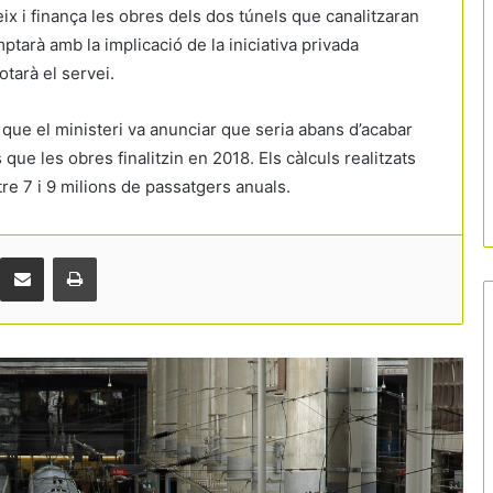
eix i finança les obres dels dos túnels que canalitzaran
mptarà amb la implicació de la iniciativa privada
tarà el servei.
L’alta velocitat perd pistonada: el caos
 que el ministeri va anunciar que seria abans d’acabar
ferroviari fa caure un 21% els viatgers
s que les obres finalitzin en 2018. Els càlculs realitzats
re 7 i 9 milions de passatgers anuals.
70 rutes aèries estratègiques sense
connexió directa a Barcelona
Comparteix per correu electrònic
Print
Brussel·les impulsa el bitllet únic de
tren per viatjar per Europa amb
diferents operadors
Delta reforça Espanya amb noves
rutes directes entre Barcelona-Seattle
i Madrid-Boston