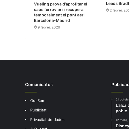
Leeds Bradf
Vueling prova d’aprofitar el
caos ferroviari i recupera
2 febrer, 20
temporalment el pont aeri
Barcelona-Madrid
9 febrer, 2026
Comunicatur:
Publicac
21 octub
Qui Som
L’alcal
Publicitat
poble
Privacitat de dades
12 març,
Disney 