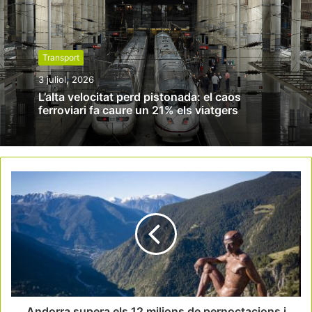
Transport
3 juliol, 2026
L’alta velocitat perd pistonada: el caos
ferroviari fa caure un 21% els viatgers
Andorra supera els 12 milions de pernoctacions i