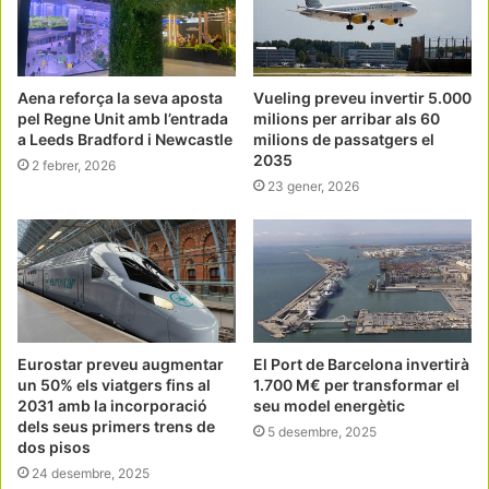
Aena reforça la seva aposta
Vueling preveu invertir 5.000
pel Regne Unit amb l’entrada
milions per arribar als 60
a Leeds Bradford i Newcastle
milions de passatgers el
2035
2 febrer, 2026
23 gener, 2026
Eurostar preveu augmentar
El Port de Barcelona invertirà
un 50% els viatgers fins al
1.700 M€ per transformar el
2031 amb la incorporació
seu model energètic
dels seus primers trens de
5 desembre, 2025
dos pisos
24 desembre, 2025