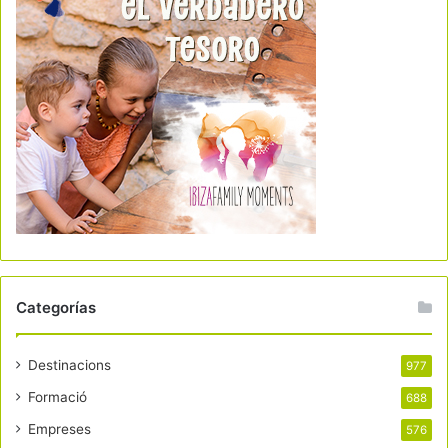
Categorías
Destinacions
977
Formació
688
Empreses
576