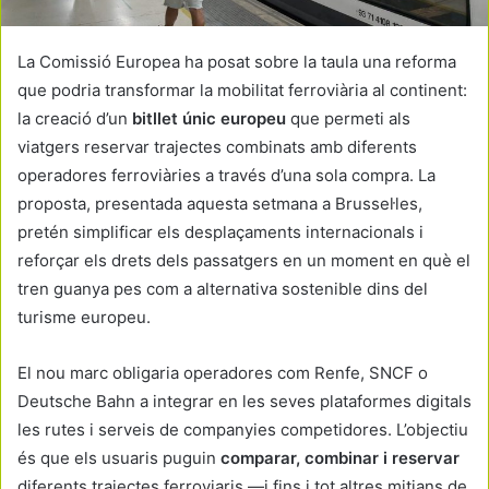
La Comissió Europea ha posat sobre la taula una reforma
que podria transformar la mobilitat ferroviària al continent:
la creació d’un
bitllet únic europeu
que permeti als
viatgers reservar trajectes combinats amb diferents
operadores ferroviàries a través d’una sola compra. La
proposta, presentada aquesta setmana a Brussel·les,
pretén simplificar els desplaçaments internacionals i
reforçar els drets dels passatgers en un moment en què el
tren guanya pes com a alternativa sostenible dins del
turisme europeu.
El nou marc obligaria operadores com Renfe, SNCF o
Deutsche Bahn a integrar en les seves plataformes digitals
les rutes i serveis de companyies competidores. L’objectiu
és que els usuaris puguin
comparar, combinar i reservar
diferents trajectes ferroviaris —i fins i tot altres mitjans de