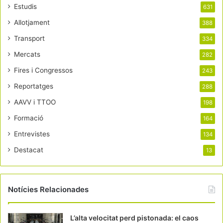
Estudis
631
Allotjament
388
Transport
334
Mercats
282
Fires i Congressos
243
Reportatges
288
AAVV i TTOO
198
Formació
164
Entrevistes
134
Destacat
13
Notícies Relacionades
L’alta velocitat perd pistonada: el caos