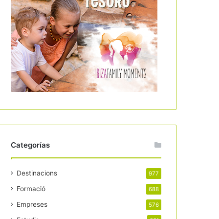
Categorías
Destinacions
977
Formació
688
Empreses
576