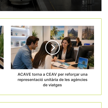
El creixement de l’aeroport de
Barcelona supera els topalls de
capacitat i reactiva el debat
aeroportuari
Aena planteja incrementar les tarifes
aeroportuàries per finançar inversions i
reobre el conflicte amb les aerolínies
Vueling prova d’aprofitar el caos
ferroviari i recupera temporalment el
pont aeri Barcelona-Madrid
ACAVE torna a CEAV per reforçar una
representació unitària de les agències
de viatges