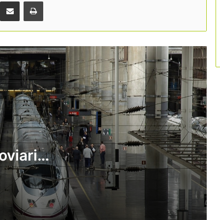
diferents operadors
Comparteix per correu electrònic
Print
Delta reforça Espanya amb noves
rutes directes entre Barcelona-Seattle
i Madrid-Boston
Ryanair frena el seu creixement a
Espanya i retalla 1,2 milions de places
AirHelp alerta de l’impacte del preu del
querosè en els drets dels passatgers
oviari
Aena descarta l’entrada de la
Generalitat en la gestió d’aeroports pel
atgers
marc legal
El sector aeri alerta del risc en el
subministrament de querosè i reclama
un pla europeu de contingència