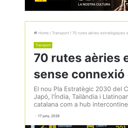
Home
/
Transport
/
70 rutes aèries estratègiques 
Transport
70 rutes aèries 
sense connexió 
El nou Pla Estratègic 2030 del
Japó, l'Índia, Tailàndia i Llatino
catalana com a hub intercontinent
17 juny, 2026