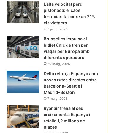
L’alta velocitat perd
pistonada: el caos
ferroviari fa caure un 21%
els viatgers
3 juliol, 2026
Brussel·les impulsa el
bitllet únic de tren per
viatjar per Europa amb
diferents operadors
29 maig, 2026
Delta reforça Espanya amb
noves rutes directes entre
Barcelona-Seattle i
Madrid-Boston
7 maig, 2026
Ryanair frena el seu
creixement a Espanya i
retalla 1,2 milions de
places