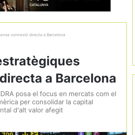
sense connexió directa a Barcelona
estratègiques
directa a Barcelona
 CDRA posa el focus en mercats com el
amèrica per consolidar la capital
al d'alt valor afegit