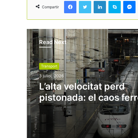
Facebook
Twitter
LinkedIn
Skype
Messenger
Compartir
Read Next
Transport
3 juliol, 2026
L’alta velocitat perd
pistonada: el caos ferr
fa caure un 21% els vi