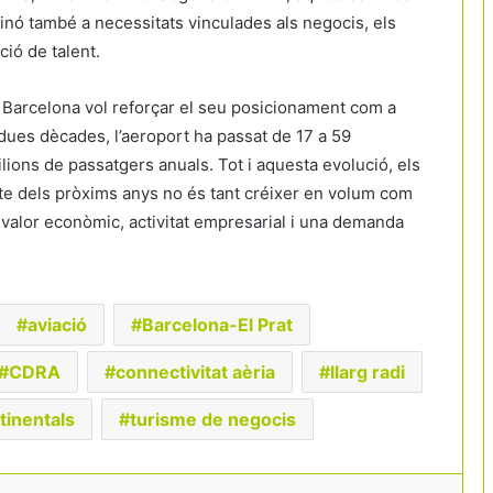
nó també a necessitats vinculades als negocis, els
ció de talent.
è Barcelona vol reforçar el seu posicionament com a
dues dècades, l’aeroport ha passat de 17 a 59
ilions de passatgers anuals. Tot i aquesta evolució, els
e dels pròxims anys no és tant créixer en volum com
n valor econòmic, activitat empresarial i una demanda
aviació
Barcelona-El Prat
L’alta velocitat perd pistonada: el caos
CDRA
connectivitat aèria
llarg radi
ferroviari fa caure un 21% els viatgers
tinentals
turisme de negocis
Brussel·les impulsa el bitllet únic de
tren per viatjar per Europa amb