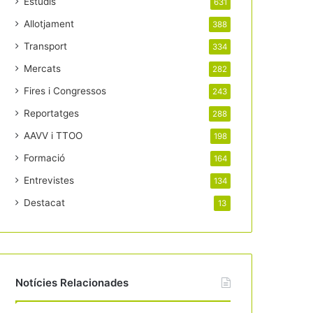
Estudis
631
Allotjament
388
Transport
334
Mercats
282
Fires i Congressos
243
Reportatges
288
AAVV i TTOO
198
Formació
164
Entrevistes
134
Destacat
13
Notícies Relacionades