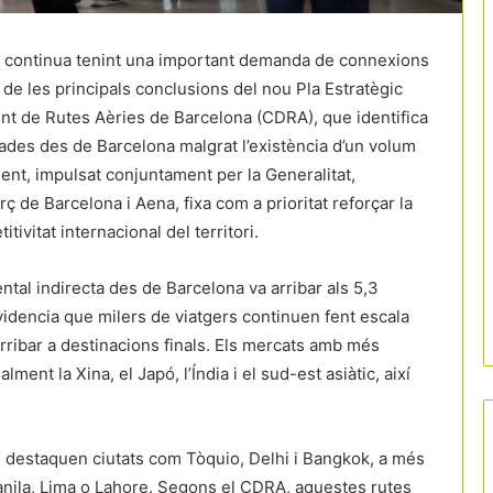
continua tenint una important demanda de connexions
 de les principals conclusions del nou Pla Estratègic
t de Rutes Aèries de Barcelona (CDRA)
, que identifica
des des de Barcelona malgrat l’existència d’un volum
ment, impulsat conjuntament per la Generalitat,
 de Barcelona i Aena, fixa com a prioritat reforçar la
itivitat internacional del territori.
tal indirecta des de Barcelona va arribar als 5,3
videncia que milers de viatgers continuen fent escala
rribar a destinacions finals. Els mercats amb més
ment la Xina, el Japó, l’Índia i el sud-est asiàtic, així
es destaquen ciutats com
Tòquio
,
Delhi
i
Bangkok
, a més
nila
,
Lima
o
Lahore
. Segons el CDRA, aquestes rutes