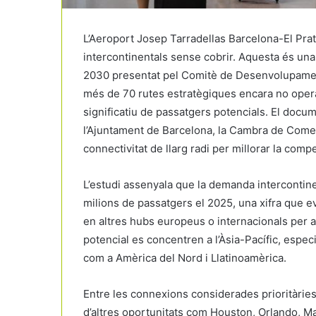
L’
Aeroport Josep Tarradellas Barcelona-El Prat
intercontinentals sense cobrir. Aquesta és una
2030 presentat pel
Comitè de Desenvolupamen
més de 70 rutes estratègiques encara no opera
significatiu de passatgers potencials. El docu
l’Ajuntament de Barcelona, la Cambra de Comerç
connectivitat de llarg radi per millorar la compet
L’estudi assenyala que la demanda intercontinen
milions de passatgers el 2025, una xifra que e
en altres hubs europeus o internacionals per a
potencial es concentren a l’Àsia-Pacífic, especial
com a Amèrica del Nord i Llatinoamèrica.
Entre les connexions considerades prioritàri
d’altres oportunitats com
Houston
,
Orlando
,
Ma