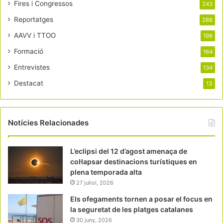
Fires i Congressos
243
Reportatges
288
AAVV i TTOO
198
Formació
164
Entrevistes
134
Destacat
13
Notícies Relacionades
L’eclipsi del 12 d’agost amenaça de
col·lapsar destinacions turístiques en
plena temporada alta
27 juliol, 2026
Els ofegaments tornen a posar el focus en
la seguretat de les platges catalanes
30 juny, 2026