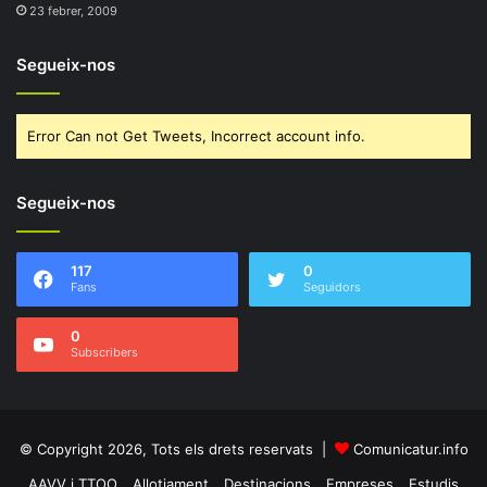
23 febrer, 2009
Segueix-nos
Error Can not Get Tweets, Incorrect account info.
Segueix-nos
117
0
Fans
Seguidors
0
Subscribers
© Copyright 2026, Tots els drets reservats |
Comunicatur.info
AAVV i TTOO
Allotjament
Destinacions
Empreses
Estudis