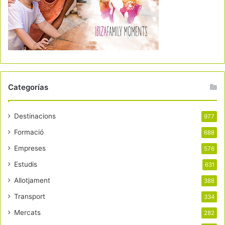
Categorías
Destinacions
977
Formació
688
Empreses
576
Estudis
631
Allotjament
388
Transport
334
Mercats
282