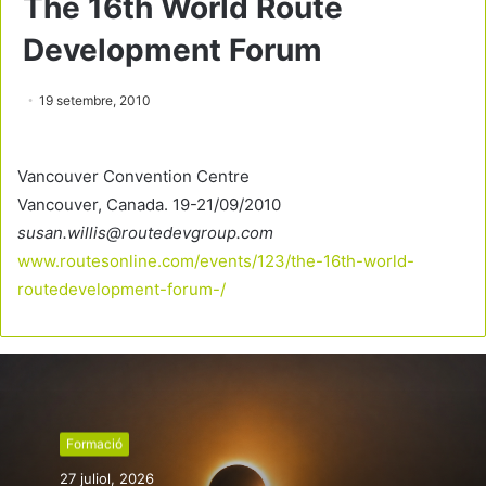
The 16th World Route
Development Forum
19 setembre, 2010
Vancouver Convention Centre
Vancouver, Canada. 19-21/09/2010
susan.willis@routedevgroup.com
www.routesonline.com/events/123/the-16th-world-
routedevelopment-forum-/
Formació
27 juliol, 2026