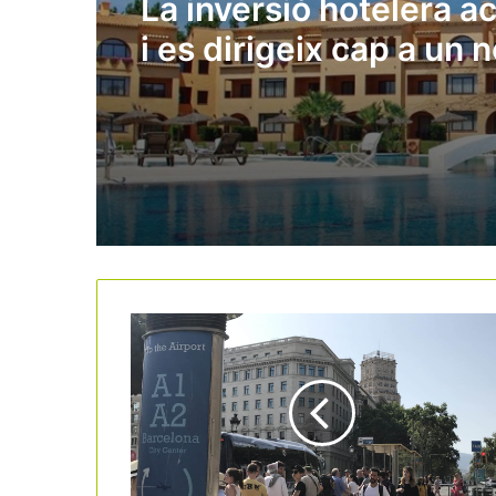
La inversió hotelera a
i es dirigeix cap a un 
rècord històric a Espa