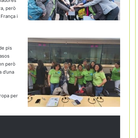
lladores
a, però
 França i
de pis
casos
en però
a d’una
uropa per