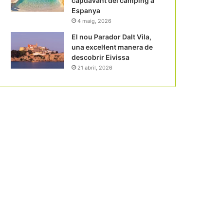
capdavant del càmping a
Espanya
4 maig, 2026
El nou Parador Dalt Vila,
una excel·lent manera de
descobrir Eivissa
21 abril, 2026