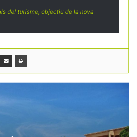
ls del turisme, objectiu de la nova
La inversió hotelera accelera i es
dirigeix cap a un nou rècord històric a
Espanya
Europa posa en qüestió el registre de
viatgers i dona arguments a les
reclamacions del sector turístic
Comparteix per correu electrònic
Print
El Suprem anul·la el registre únic de
lloguer turístic perquè considera que
l’Estat no té competència per crear-lo
Pitchup situa Catalunya, Galícia i
Andalusia al capdavant del càmping a
Espanya
El nou Parador Dalt Vila, una excel·lent
manera de descobrir Eivissa