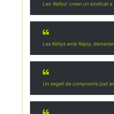
Les ‘Kellys’ creen un sindicat 
Les Kellys amb Rajoy, demanen m
Un segell de compromís just am