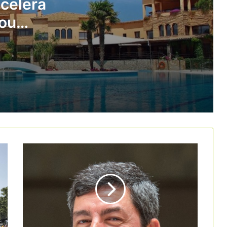
ccelera
nou
El turisme de negocis defensa els
pisos turístics davant la seva
nya
eliminació a Barcelona el 2028
El sector empresarial rebutja
l’increment de l’impost turístic
Apartur porta als tribunals l’Ajuntament
de Barcelona per pagar les comunitats
de propietaris que rebutgen els pisos
turístics
Espanya encapçala l’escalada de
preus hotelers a Europa
El càmping Tamarit Beach Resort
aposta per la desestacionalització i
obrirà tot l’any