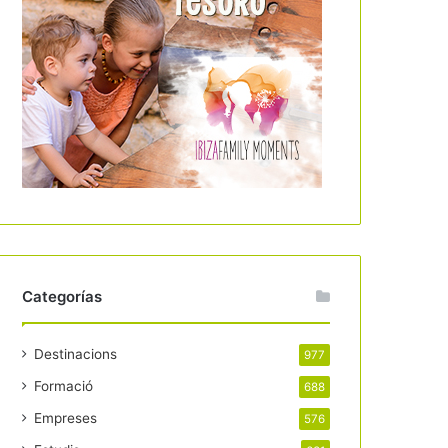
Categorías
Destinacions
977
Formació
688
Empreses
576