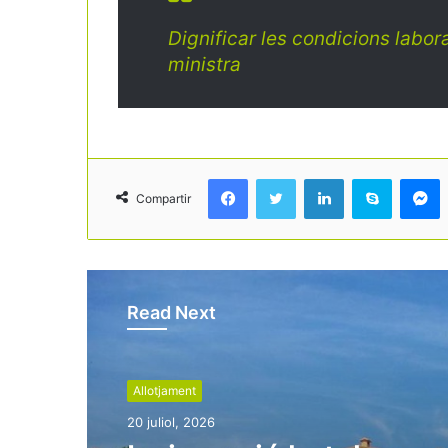
Dignificar les condicions labora
ministra
Facebook
Twitter
LinkedIn
Skype
Messenger
Compartir
Read Next
Allotjament
20 juliol, 2026