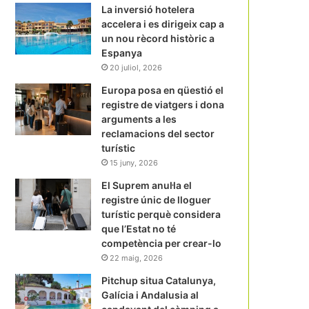
La inversió hotelera
accelera i es dirigeix cap a
un nou rècord històric a
Espanya
20 juliol, 2026
Europa posa en qüestió el
registre de viatgers i dona
arguments a les
reclamacions del sector
turístic
15 juny, 2026
El Suprem anul·la el
registre únic de lloguer
turístic perquè considera
que l’Estat no té
competència per crear-lo
22 maig, 2026
Pitchup situa Catalunya,
Galícia i Andalusia al