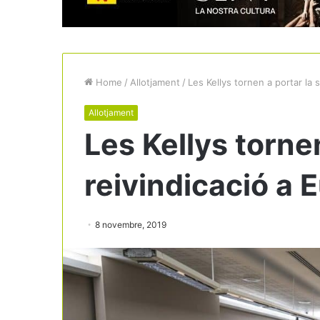
Home
/
Allotjament
/
Les Kellys tornen a portar la 
Allotjament
Les Kellys torne
reivindicació a 
8 novembre, 2019