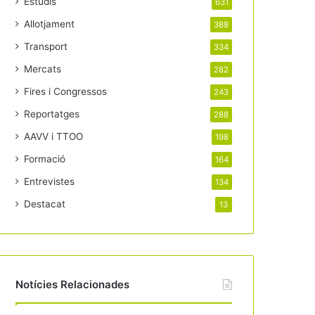
Estudis
631
Allotjament
388
Transport
334
Mercats
282
Fires i Congressos
243
Reportatges
288
AAVV i TTOO
198
Formació
164
Entrevistes
134
Destacat
13
Notícies Relacionades