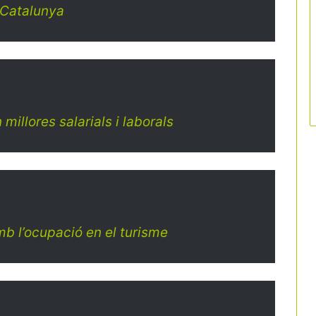
a Catalunya
illores salarials i laborals
b l’ocupació en el turisme