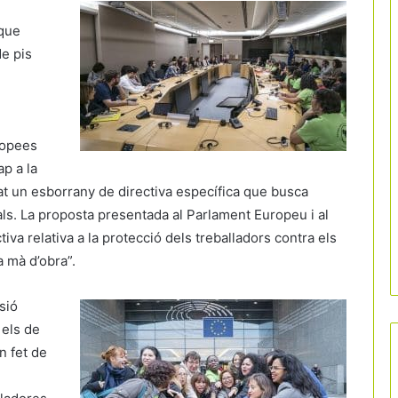
 que
de pis
ropees
p a la
tat un esborrany de directiva específica que busca
rals. La proposta presentada al Parlament Europeu i al
tiva relativa a la protecció dels treballadors contra els
a mà d’obra”.
sió
 els de
n fet de