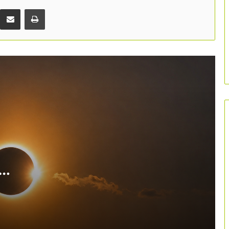
catalanes
Comparteix per correu electrònic
Print
Bona acollida del Parc Astronòmic del
Montsec en la seva nova etapa de
gestió
El professorat d’FP reclama crear un
cicle de grau mitjà de Turisme per
cobrir la falta de professionals
Les grans ciutats impulsen una xarxa
estatal per redefinir el model de
turisme urbà
Espanya revisa la seva identitat
turística a través d’un segle de cartells
es en
oficials
Eivissa posa fre a l’intrusisme i aposta
per un model sostenible basat en