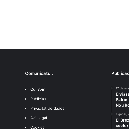
Comunicatur:
Publicac
17 desem
Qui Som
Eiviss
Publicitat
Patrim
Nou R
Privacitat de dades
4 gener, 
Avís legal
El Brex
sector 
Cookies