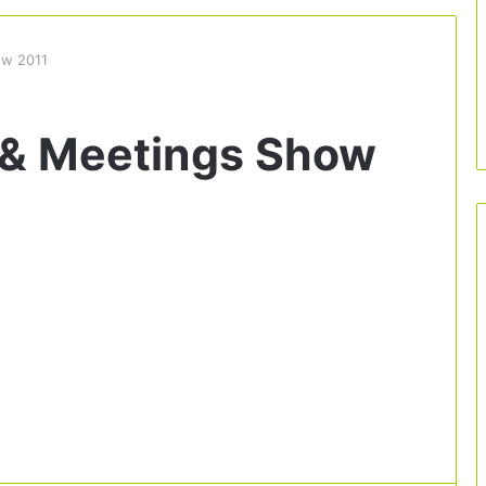
ow 2011
 & Meetings Show
L’eclipsi del 12 d’agost amenaça de
col·lapsar destinacions turístiques en
plena temporada alta
Els ofegaments tornen a posar el focus
en la seguretat de les platges