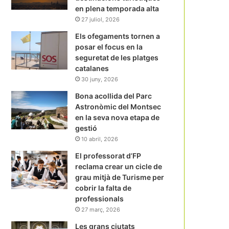
en plena temporada alta
27 juliol, 2026
Els ofegaments tornen a
posar el focus en la
seguretat de les platges
catalanes
30 juny, 2026
Bona acollida del Parc
Astronòmic del Montsec
en la seva nova etapa de
gestió
10 abril, 2026
El professorat d’FP
reclama crear un cicle de
grau mitjà de Turisme per
cobrir la falta de
professionals
27 març, 2026
Les grans ciutats