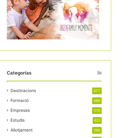
Categorías
Destinacions
977
Formació
688
Empreses
576
Estudis
631
Allotjament
388