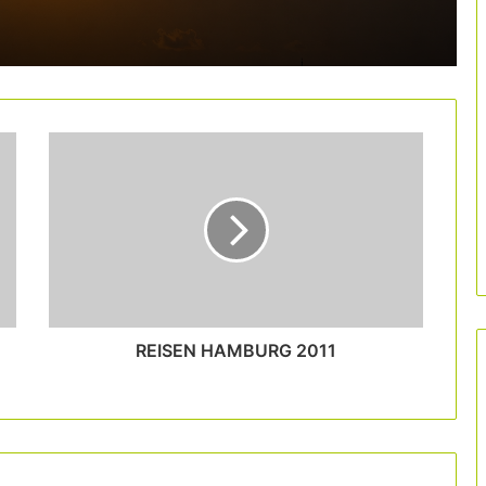
dades
25.000 euros per a pimes que impulsin
la innovació sostenible
Reconeixement als 150 professionals
més influents del turisme a Espanya
Nova guia per fer front al canvi
climàtic dirigida a destinacions
turístiques urbanes
REISEN HAMBURG 2011