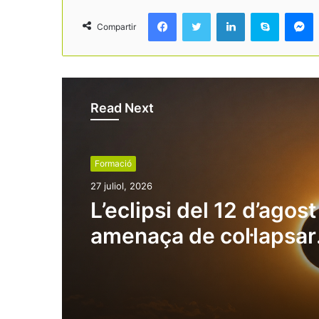
Facebook
Twitter
LinkedIn
Skype
Messenger
Compartir
Read Next
Formació
27 juliol, 2026
L’eclipsi del 12 d’agost
amenaça de col·lapsar
destinacions turístiqu
plena temporada alta