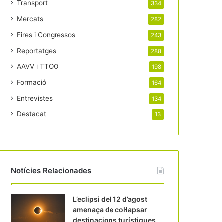
Transport
334
Mercats
282
Fires i Congressos
243
Reportatges
288
AAVV i TTOO
198
Formació
164
Entrevistes
134
Destacat
13
Notícies Relacionades
L’eclipsi del 12 d’agost
amenaça de col·lapsar
destinacions turístiques