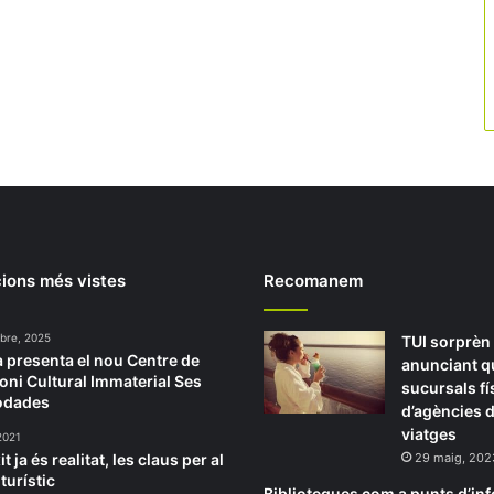
ions més vistes
Recomanem
bre, 2025
TUI sorprèn
a presenta el nou Centre de
anunciant q
oni Cultural Immaterial Ses
sucursals fí
odades
d’agències 
viatges
2021
it ja és realitat, les claus per al
29 maig, 202
turístic
Biblioteques com a punts d’in