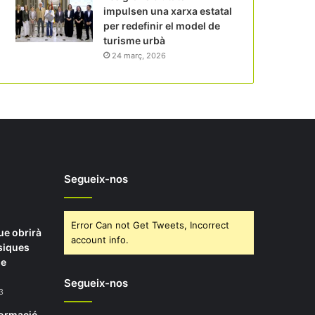
impulsen una xarxa estatal
per redefinir el model de
turisme urbà
24 març, 2026
Segueix-nos
Error Can not Get Tweets, Incorrect
ue obrirà
account info.
siques
de
Segueix-nos
3
formació