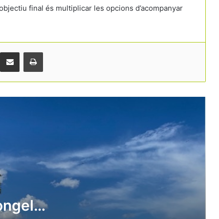
objectiu final és multiplicar les opcions d’acompanyar
L’hostaleria es prepara per a una nova
batalla pel tabac: la prohibició arribarà
també a les terrasses i platges
Comparteix per correu electrònic
Print
El turisme crea ocupació, però el gran
repte continua sent trobar
professionals
Forta inversió privada a Girona: hotels i
restaurants destinen més de 177
milions a modernitzar-se
El turisme vol trencar l’estigma de la
precarietat
congela
“Gestionar millor és més important que
créixer més”