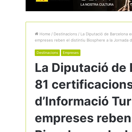
Home
/
Destinacions
/
La Diputació de Barcelona en
empreses reben el distintiu Biosphere a la Jornada d
Destinacions
Empreses
La Diputació de
81 certificacion
d’Informació Turí
empreses reben e