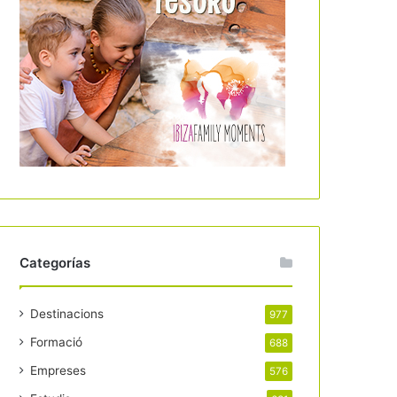
Categorías
Destinacions
977
Formació
688
Empreses
576