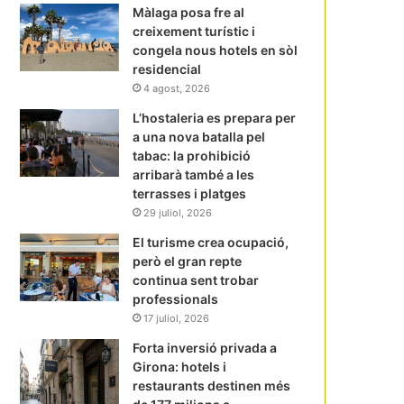
Màlaga posa fre al
creixement turístic i
congela nous hotels en sòl
residencial
4 agost, 2026
L’hostaleria es prepara per
a una nova batalla pel
tabac: la prohibició
arribarà també a les
terrasses i platges
29 juliol, 2026
El turisme crea ocupació,
però el gran repte
continua sent trobar
professionals
17 juliol, 2026
Forta inversió privada a
Girona: hotels i
restaurants destinen més