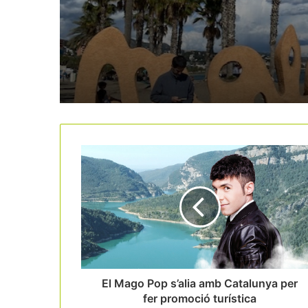
nous hotels en sòl
residencial
El Mago Pop s’alia amb Catalunya per
fer promoció turística