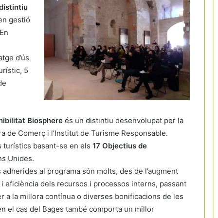
distintiu
en gestió
 En
atge d’ús
rístic, 5
de
ibilitat Biosphere
és un distintiu desenvolupat per la
a de Comerç i l’Institut de Turisme Responsable.
is turístics basant-se en els
17 Objectius de
s Unides.
s adherides al programa són molts, des de l’augment
ó i eficiència dels recursos i processos interns, passant
r a la millora contínua o diverses bonificacions de les
, en el cas del Bages també comporta un millor