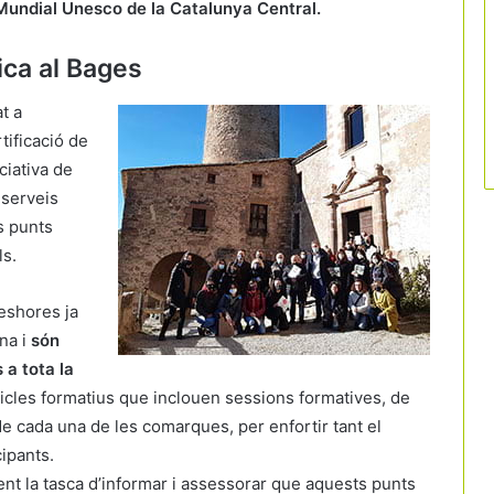
undial Unesco de la Catalunya
Central.
ica al Bages
t a
tificació de
ciativa de
 serveis
es punts
ls.
leshores ja
na i
són
 a tota la
cicles formatius que inclouen sessions formatives, de
 de cada una de les comarques, per enfortir tant el
ipants.
Màlaga posa fre al creixement turístic i
ent la tasca d’informar i assessorar que aquests punts
congela nous hotels en sòl residencial