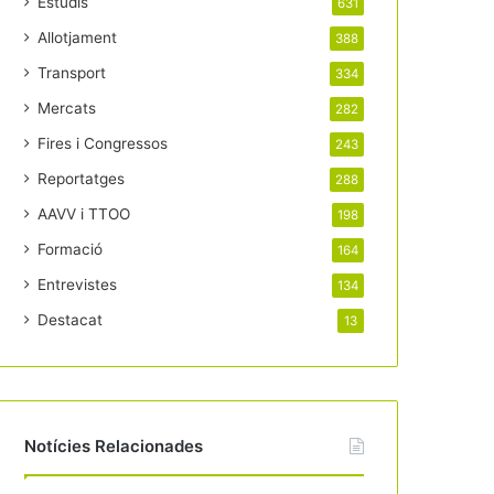
Estudis
631
Allotjament
388
Transport
334
Mercats
282
Fires i Congressos
243
Reportatges
288
AAVV i TTOO
198
Formació
164
Entrevistes
134
Destacat
13
Notícies Relacionades