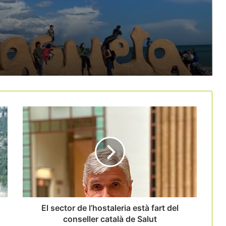
Catalunya situa la cultura al centre de
la seva promoció turística
internacional amb una campanya de 5
milions d’euros
Deltebre aposta pel turisme vinculat al
sector primari amb 37 noves
experiències
El Vallès Oriental aposta pel
cicloturisme amb una ruta gravel de
343 quilòmetres
Les 9 rutes del vi catalanes creen la
Xarxa de Rutes del Vi de Catalunya
El sector de l’hostaleria està fart del
conseller català de Salut