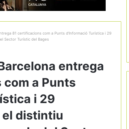
trega 81 certificacions com a Punts d’Informació Turística i 29
el Sector Turístic del Bages
 Barcelona entrega
s com a Punts
stica i 29
l distintiu