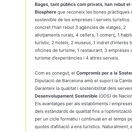
Bages, tant públics com privats, han rebut el 
Biosphere
que reconeix les bones pràctiques 
sostenible de les empreses i serveis turístics.
concret l’han rebut 3 agències de viatges, 2
allotjaments rurals, 4 cellers, 1 comerç, 1 habit
turístic, 2 hotels, 2 museus, 1 indret d’interès tu
oficines de turisme, 1 restaurant, 3 empreses 
turisme d’experiències i 4 altres serveis.
Com es conegut, el
Compromís per a la Sosten
Diputació de Barcelona amb el suport la Cambr
Garanteix la qualitat i sostenibilitat dels serve
Desenvolupament Sostenible
(ODS) de Nacion
Els avantatges per als establiments i emprese
dels estàndards de qualitat fins a l’optimitzaci
per un cicle formatiu i continuat en el temps pe
quotes d’afiliació a ens turístics. Naturalment