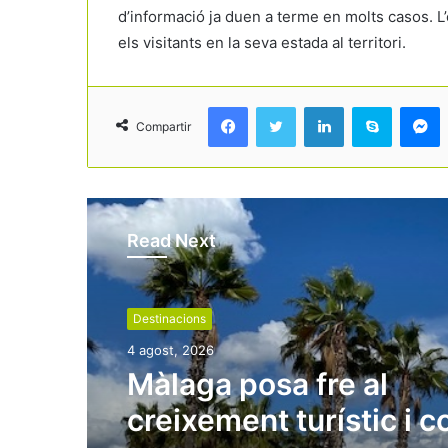
d’informació ja duen a terme en molts casos. L’
els visitants en la seva estada al territori.
Facebook
Twitter
LinkedIn
Skype
Messenger
Compartir
Read Next
Destinacions
4 agost, 2026
Màlaga posa fre al
creixement turístic i 