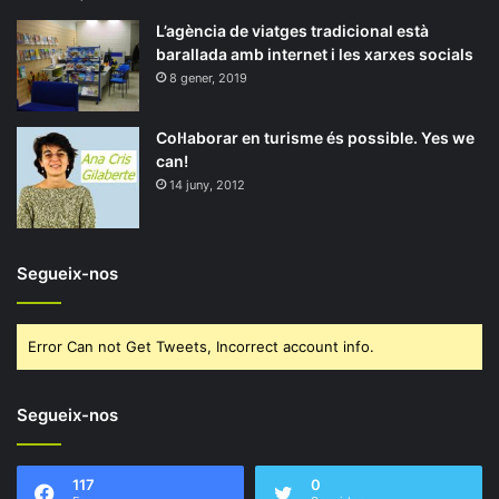
L’agència de viatges tradicional està
barallada amb internet i les xarxes socials
8 gener, 2019
Col·laborar en turisme és possible. Yes we
can!
14 juny, 2012
Segueix-nos
Error Can not Get Tweets, Incorrect account info.
Segueix-nos
117
0