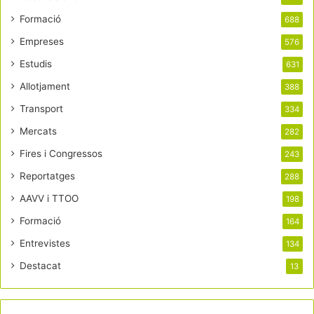
Formació
688
Empreses
576
Estudis
631
Allotjament
388
Transport
334
Mercats
282
Fires i Congressos
243
Reportatges
288
AAVV i TTOO
198
Formació
164
Entrevistes
134
Destacat
13