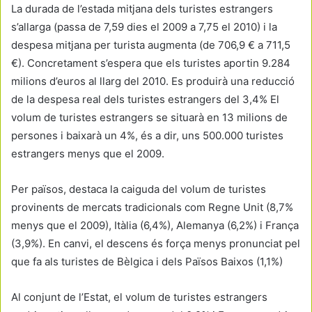
La durada de l’estada mitjana dels turistes estrangers
s’allarga (passa de 7,59 dies el 2009 a 7,75 el 2010) i la
despesa mitjana per turista augmenta (de 706,9 € a 711,5
€). Concretament s’espera que els turistes aportin 9.284
milions d’euros al llarg del 2010. Es produirà una reducció
de la despesa real dels turistes estrangers del 3,4% El
volum de turistes estrangers se situarà en 13 milions de
persones i baixarà un 4%, és a dir, uns 500.000 turistes
estrangers menys que el 2009.
Per països, destaca la caiguda del volum de turistes
provinents de mercats tradicionals com Regne Unit (8,7%
menys que el 2009), Itàlia (6,4%), Alemanya (6,2%) i França
(3,9%). En canvi, el descens és força menys pronunciat pel
que fa als turistes de Bèlgica i dels Països Baixos (1,1%)
Al conjunt de l’Estat, el volum de turistes estrangers