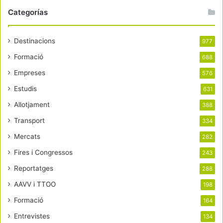
Categorías
Destinacions
977
Formació
688
Empreses
576
Estudis
631
Allotjament
388
Transport
334
Mercats
282
Fires i Congressos
243
Reportatges
288
AAVV i TTOO
198
Formació
164
Entrevistes
134