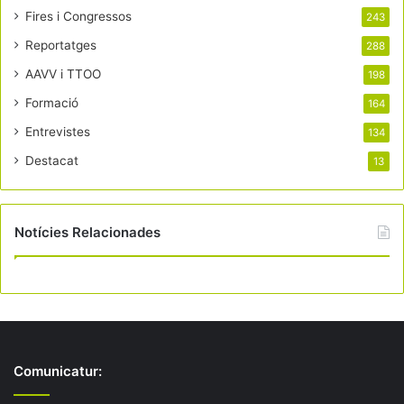
Fires i Congressos
243
Reportatges
288
AAVV i TTOO
198
Formació
164
Entrevistes
134
Destacat
13
Notícies Relacionades
Comunicatur: