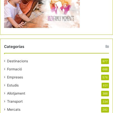
Categorías
Destinacions
977
Formació
688
Empreses
576
Estudis
631
Allotjament
388
Transport
334
Mercats
282