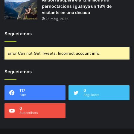
pernoctacions i guanya un 18% de
visitants en una dècada
28 maig, 2026
Segueix-nos
Error Can not Get Tweets, Incorrect account info.
Segueix-nos
117
0
Fans
Seguidors
0
Subscribers