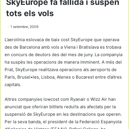
SkyEurope fa fallida i suspèn
tots els vols
1 setembre, 2009
L’aerolínia eslovaca de baix cost SkyEurope que operava
des de Barcelona amb vols a Viena i Bratislava es trobava
en concurs de deutors des del mes de juny. La companyia
ha suspès les operacions de manera imminent. A més del
Prat, SkyEurope realitzava operacions als aeroports de
París, Brusel•les, Lisboa, Atenes o Bucarest entre d’altres
capitals.
Altres companyies lowcost com Ryanair o Wizz Air han
anunciat que oferiran bitllets reduïts als afectats per la
suspensió de SkyEurope en les destinacions que operen.
Per la seva banda, el president de la Federació Espanyola