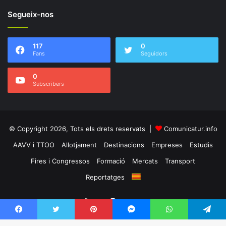
Segueix-nos
117
0
Fans
Seguidors
0
Subscribers
© Copyright 2026, Tots els drets reservats |
Comunicatur.info
AAVV i TTOO
Allotjament
Destinacions
Empreses
Estudis
Fires i Congressos
Formació
Mercats
Transport
Reportatges
RSS
Facebook
Twitter
Facebook
Twitter
Pinterest
Messenger
WhatsApp
Telegram