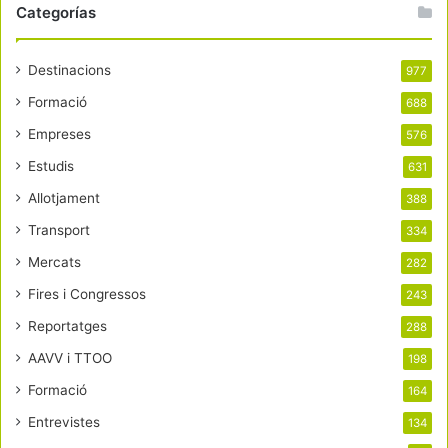
Categorías
Destinacions
977
Formació
688
Empreses
576
Estudis
631
Allotjament
388
Transport
334
Mercats
282
Fires i Congressos
243
Reportatges
288
AAVV i TTOO
198
Formació
164
Entrevistes
134