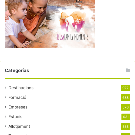
Categorías
Destinacions
977
Formació
688
Empreses
576
Estudis
631
Allotjament
388