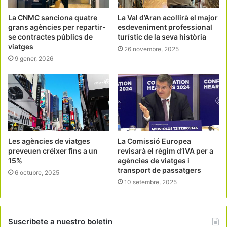
La CNMC sanciona quatre
La Val d’Aran acollirà el major
grans agències per repartir-
esdeveniment professional
se contractes públics de
turístic de la seva història
viatges
26 novembre, 2025
9 gener, 2026
Les agències de viatges
La Comissió Europea
preveuen créixer fins a un
revisarà el règim d’IVA per a
15%
agències de viatges i
transport de passatgers
6 octubre, 2025
10 setembre, 2025
Suscribete a nuestro boletin