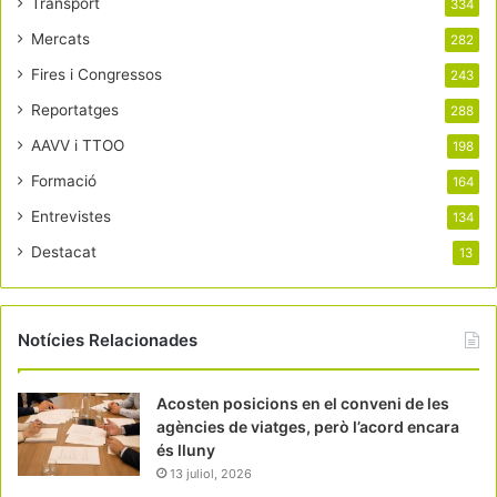
Transport
334
Mercats
282
Fires i Congressos
243
Reportatges
288
AAVV i TTOO
198
Formació
164
Entrevistes
134
Destacat
13
Notícies Relacionades
Acosten posicions en el conveni de les
agències de viatges, però l’acord encara
és lluny
13 juliol, 2026