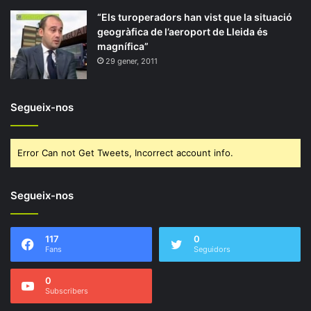
“Els turoperadors han vist que la situació
geogràfica de l’aeroport de Lleida és
magnífica”
29 gener, 2011
Segueix-nos
Error Can not Get Tweets, Incorrect account info.
Segueix-nos
117
0
Fans
Seguidors
0
Subscribers