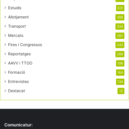
Estudis
631
Allotjament
388
Transport
334
Mercats
282
Fires i Congressos
243
Reportatges
288
AAVV i TTOO
198
Formació
164
Entrevistes
134
Destacat
13
Comunicatur: