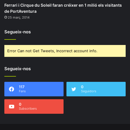
Ferrari i Cirque du Soleil faran créixer en 1 milió els visitants
de PortAventura
25 març, 2014
Segueix-nos
Error Can not Get Tweets, Incorrect account info.
Segueix-nos
117
0
Fans
Seguidors
0
Subscribers