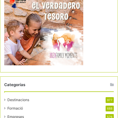
Categorías
Destinacions
977
Formació
688
Empreses
576