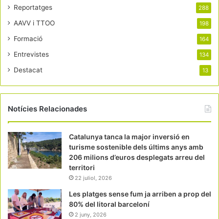
Reportatges
288
AAVV i TTOO
198
Formació
164
Entrevistes
134
Destacat
13
Notícies Relacionades
Catalunya tanca la major inversió en
turisme sostenible dels últims anys amb
206 milions d’euros desplegats arreu del
territori
22 juliol, 2026
Les platges sense fum ja arriben a prop del
80% del litoral barceloní
2 juny, 2026