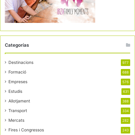
Categorías
Destinacions
977
Formació
688
Empreses
576
Estudis
631
Allotjament
388
Transport
334
Mercats
282
Fires i Congressos
243