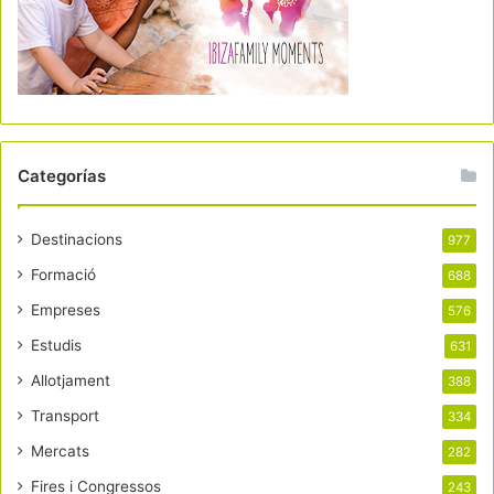
Categorías
Destinacions
977
Formació
688
Empreses
576
Estudis
631
Allotjament
388
Transport
334
Mercats
282
Fires i Congressos
243