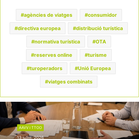
agències de viatges
consumidor
directiva europea
distribució turística
normativa turística
OTA
reserves online
turisme
turoperadors
Unió Europea
viatges combinats
AAVV i TTOO
13 juliol, 2026