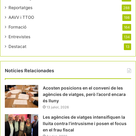
Reportatges
288
AAVV i TTOO
198
Formació
164
Entrevistes
134
Destacat
13
Notícies Relacionades
Acosten posicions en el conveni de les
agències de viatges, però l’acord encara
és lluny
13 juliol, 2026
Les agències de viatges intensifiquen la
lluita contra l’intrusisme i posen el focus
en el frau fiscal