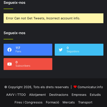
Segueix-nos
Error Can not Get Tweets, Incorrect account info.
Segueix-nos
117
0
Fans
Seguidors
0
Subscribers
© Copyright 2026, Tots els drets reservats |
Comunicatur.info
AAVV i TTOO
Allotjament
Destinacions
Empreses
Estudis
Fires i Congressos
Formació
Mercats
Transport