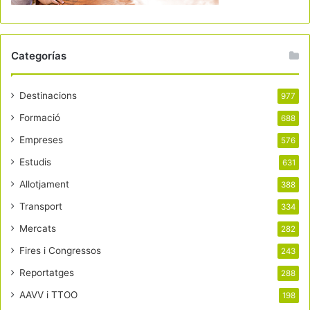
Categorías
Destinacions
977
Formació
688
Empreses
576
Estudis
631
Allotjament
388
Transport
334
Mercats
282
Fires i Congressos
243
Reportatges
288
AAVV i TTOO
198