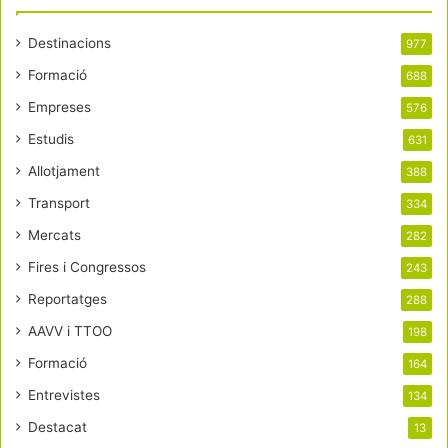
Destinacions
977
Formació
688
Empreses
576
Estudis
631
Allotjament
388
Transport
334
Mercats
282
Fires i Congressos
243
Reportatges
288
AAVV i TTOO
198
Formació
164
Entrevistes
134
Destacat
13