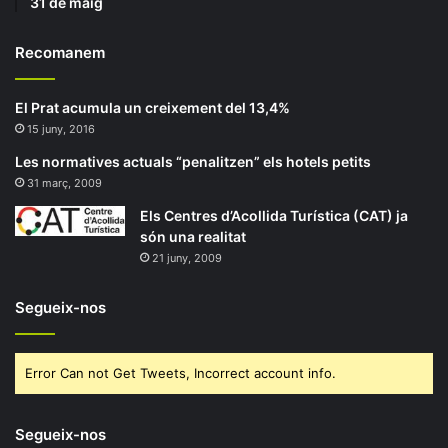
31 de maig
Recomanem
El Prat acumula un creixement del 13,4%
15 juny, 2016
Les normatives actuals “penalitzen” els hotels petits
31 març, 2009
Els Centres d’Acollida Turística (CAT) ja
són una realitat
21 juny, 2009
Segueix-nos
Error Can not Get Tweets, Incorrect account info.
Segueix-nos