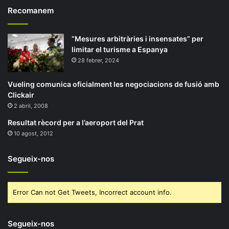
Recomanem
“Mesures arbitràries i insensates” per
limitar el turisme a Espanya
28 febrer, 2024
Vueling comunica oficialment les negociacions de fusió amb
Clickair
2 abril, 2008
Resultat rècord per a l’aeroport del Prat
10 agost, 2012
Segueix-nos
Error Can not Get Tweets, Incorrect account info.
Segueix-nos