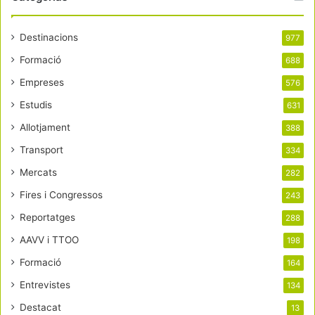
Destinacions
977
Formació
688
Empreses
576
Estudis
631
Allotjament
388
Transport
334
Mercats
282
Fires i Congressos
243
Reportatges
288
AAVV i TTOO
198
Formació
164
Entrevistes
134
Destacat
13