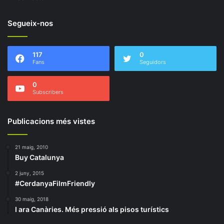
Segueix-nos
117
0
Fans
Seguidors
0
Subscribers
Publicacions més vistes
21 maig, 2010
Buy Catalunya
2 juny, 2015
#CerdanyaFilmFriendly
30 maig, 2018
I ara Canàries. Més pressió als pisos turístics