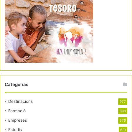
Categorías
Destinacions
977
Formació
688
Empreses
576
Estudis
631