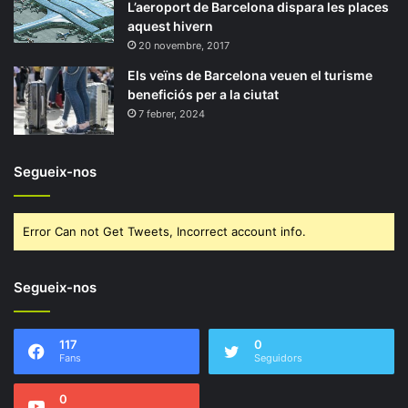
L’aeroport de Barcelona dispara les places
aquest hivern
20 novembre, 2017
Els veïns de Barcelona veuen el turisme
beneficiós per a la ciutat
7 febrer, 2024
Segueix-nos
Error Can not Get Tweets, Incorrect account info.
Segueix-nos
117
0
Fans
Seguidors
0