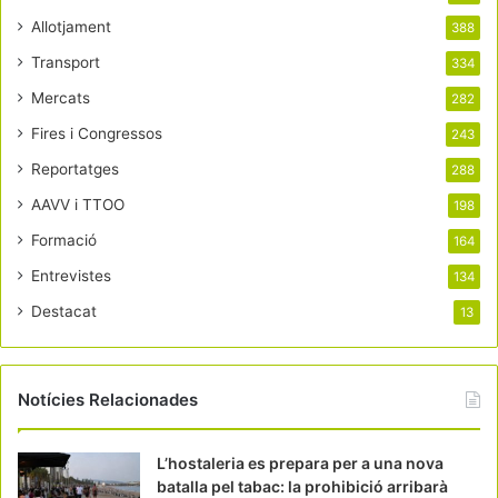
Allotjament
388
Transport
334
Mercats
282
Fires i Congressos
243
Reportatges
288
AAVV i TTOO
198
Formació
164
Entrevistes
134
Destacat
13
Notícies Relacionades
L’hostaleria es prepara per a una nova
batalla pel tabac: la prohibició arribarà