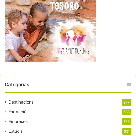
Categorías
Destinacions
977
Formació
688
Empreses
576
Estudis
631