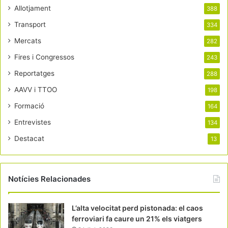
Allotjament
388
Transport
334
Mercats
282
Fires i Congressos
243
Reportatges
288
AAVV i TTOO
198
Formació
164
Entrevistes
134
Destacat
13
Notícies Relacionades
L’alta velocitat perd pistonada: el caos
ferroviari fa caure un 21% els viatgers