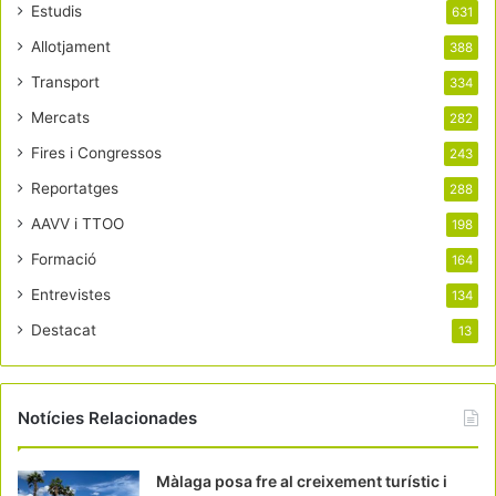
Estudis
631
Allotjament
388
Transport
334
Mercats
282
Fires i Congressos
243
Reportatges
288
AAVV i TTOO
198
Formació
164
Entrevistes
134
Destacat
13
Notícies Relacionades
Màlaga posa fre al creixement turístic i