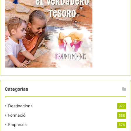
Categorías
Destinacions
977
Formació
688
Empreses
576