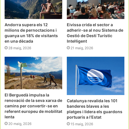
Andorra supera els 12
Eivissa crida el sector a
milions de pernoctacions i
adherir-se al nou Sistema de
guanya un 18% de visitants
Gestió de Destí Turístic
en una dècada
Intel·ligent
28 maig, 2026
21 maig, 2026
El Berguedà impulsa la
renovació de la seva xarxa de
Catalunya revalida les 101
camins per convertir-se en
banderes blaves a les
referent europeu de mobilitat
platges i lidera els guardons
lenta
portuaris a l’Estat
20 maig, 2026
15 maig, 2026