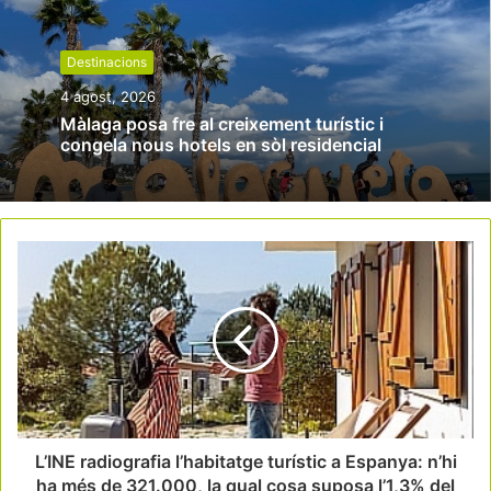
Destinacions
4 agost, 2026
Màlaga posa fre al creixement turístic i
congela nous hotels en sòl residencial
L’INE radiografia l’habitatge turístic a Espanya: n’hi
ha més de 321.000, la qual cosa suposa l’1,3% del