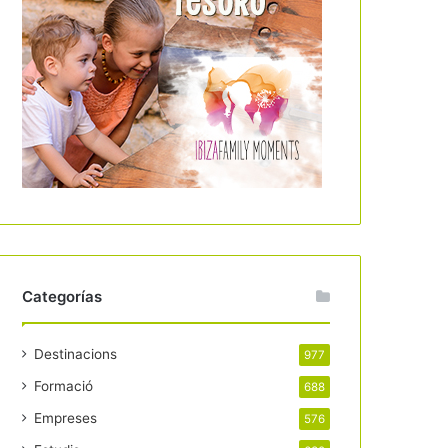
Categorías
Destinacions
977
Formació
688
Empreses
576