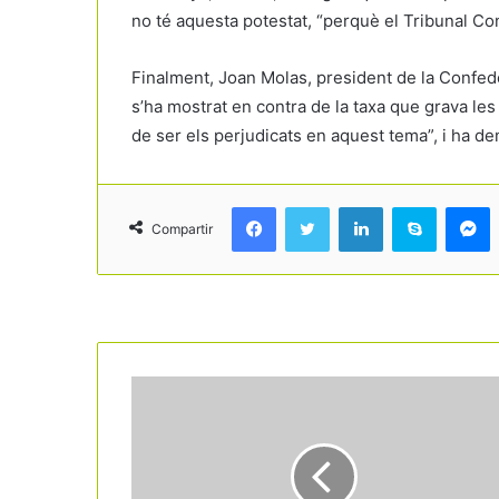
no té aquesta potestat, “perquè el Tribunal Cons
Finalment, Joan Molas, president de la Confe
s’ha mostrat en contra de la taxa que grava le
de ser els perjudicats en aquest tema”, i ha d
Facebook
Twitter
LinkedIn
Skype
Messenger
Compartir
Read Next