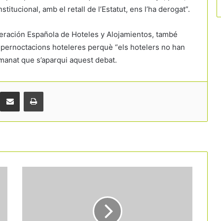
titucional, amb el retall de l’Estatut, ens l’ha derogat”.
deración Española de Hoteles y Alojamientos, també
s pernoctacions hoteleres perquè “els hotelers no han
emanat que s’aparqui aquest debat.
Comparteix per correu electrònic
Print