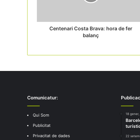
Centenari Costa Brava: hora de fer
balanç
Comunicatur:
Publicac
18 gener,
Qui Som
Barcel
Publicitat
turísti
Privacitat de dades
22 setem