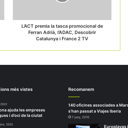
L’ACT premia la tasca promocional de
Ferran Adrià, l’ADAC, Descobrir
Catalunya i France 2 TV
ions més vistes
Recomanem
 2022
140 oficines associades a Ma
ona ajuda les empreses
s’han passat a Viajes Iberia
ques i d’oci de la ciutat
7 juny, 2010
bre, 2025
Europlayas 