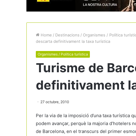
Home
/
Destinacions
/
Organismes / Política turísti
descarta definitivament la taxa turística
Organismes / Política turística
Turisme de Barc
definitivament la
27 octubre, 2010
Per la via de la imposició d’una taxa turística 
podem avançar, perquè la majoria d’hotelers no
de Barcelona, en el transcurs del primer esmor