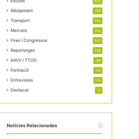
Estudis
630
Allotjament
388
Transport
334
Mercats
282
Fires i Congressos
243
Reportatges
288
AAVV i TTOO
198
Formació
164
Entrevistes
134
Destacat
13
Notícies Relacionades