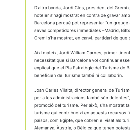
D’altra banda, Jordi Clos, president del Gremi
hoteler s’hagi mostrat en contra de gravar amb
Barcelona perquè pot representar “un greuge co
seves competidores immediates –Madrid, Bilbao,
Gremi s’ha mostrat, en canvi, partidari de que pa
Així mateix, Jordi William Carnes, primer tinent
necessitat que si Barcelona vol continuar esse
explicat que el Pla Estratègic del Turisme de
beneficien del turisme també hi col.laborin.
Joan Carles Vilalta, director general de Turism
per a les administracions també són dolentes”,
promoció del turisme. Per això, s’ha mostrat ta
turisme qui contribueixi en aquests recursos. Vi
països, com Egipte, que cobren el visat als tur
Alemanya, Àustria, o Bèlgica que tenen potestat