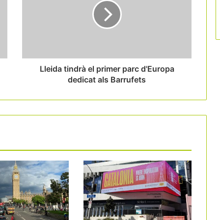
El conflicte a l’Orient Mitjà afectarà el
turisme a Espanya
Lleida tindrà el primer parc d'Europa
dedicat als Barrufets