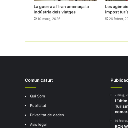
La guerra a l’Iran amenaça la
Les agèncie
indústria dels viatges
impost turí
10 març, 2026
26 febrer, 
Comunicatur:
Publicac
7 maig, 2
Qui Som
L’últim
Publicitat
Turism
comar
Privacitat de dades
16 febrer
Avís legal
BCN Wo