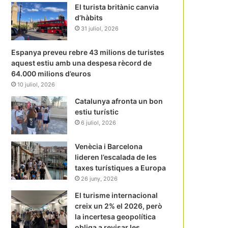
El turista britànic canvia
d’hàbits
31 juliol, 2026
Espanya preveu rebre 43 milions de turistes
aquest estiu amb una despesa rècord de
64.000 milions d’euros
10 juliol, 2026
Catalunya afronta un bon
estiu turístic
6 juliol, 2026
Venècia i Barcelona
lideren l’escalada de les
taxes turístiques a Europa
26 juny, 2026
El turisme internacional
creix un 2% el 2026, però
la incertesa geopolítica
obliga a revisar les