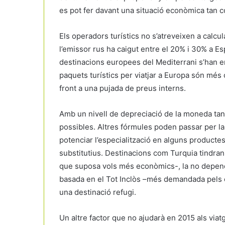
es pot fer davant una situació econòmica tan c
Els operadors turístics no s’atreveixen a calc
l’emissor rus ha caigut entre el 20% i 30% a Esp
destinacions europees del Mediterrani s’han enc
paquets turístics per viatjar a Europa són més 
front a una pujada de preus interns.
Amb un nivell de depreciació de la moneda tan 
possibles. Altres fórmules poden passar per la 
potenciar l’especialització en alguns product
substitutius. Destinacions com Turquia tindra
que suposa vols més econòmics-, la no dependè
basada en el Tot Inclòs –més demandada pels cl
una destinació refugi.
Un altre factor que no ajudarà en 2015 als viatg