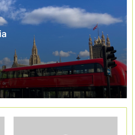
El turisme internacional creix un 2% el
2026, però la incertesa geopolítica
obliga a revisar les previsions
ia
Espanya obté una nota de 9,3 entre
els turistes internacionals
El turista xinès liderarà la despesa
internacional a Espanya aquest estiu
Missió comercial als EUA i Canadà per
blindar el turisme nord-americà a
Catalunya
El turisme es reordena: més demanda,
però amb riscos creixents per al sector