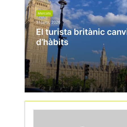
Mercats
31 juliol, 2026
El turista britànic canv
d’hàbits