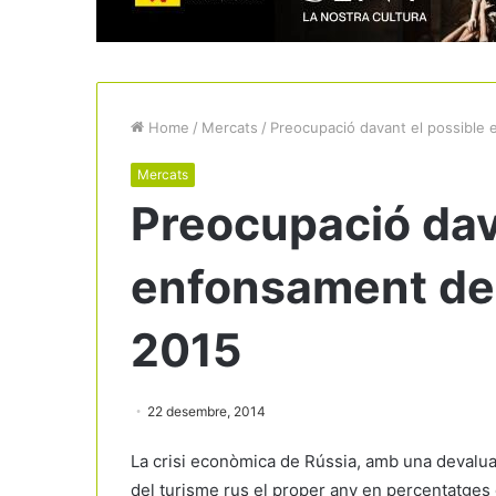
Home
/
Mercats
/
Preocupació davant el possible 
Mercats
Preocupació dav
enfonsament del
2015
22 desembre, 2014
La crisi econòmica de Rússia, amb una devalua
del turisme rus el proper any en percentatges 