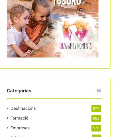
Categorías
Destinacions
977
Formació
688
Empreses
576