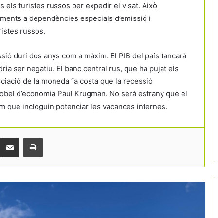
s els turistes russos per expedir el visat. Això
çaments a dependències especials d’emissió i
ristes russos.
ssió duri dos anys com a màxim. El PIB del país tancarà
ia ser negatiu. El banc central rus, que ha pujat els
reciació de la moneda “a costa que la recessió
El turista britànic canvia d’hàbits
Nobel d’economia Paul Krugman. No serà estrany que el
um que incloguin potenciar les vacances internes.
Espanya preveu rebre 43 milions de
turistes aquest estiu amb una despesa
rècord de 64.000 milions d’euros
Comparteix per correu electrònic
Print
Catalunya afronta un bon estiu turístic
Venècia i Barcelona lideren l’escalada
de les taxes turístiques a Europa