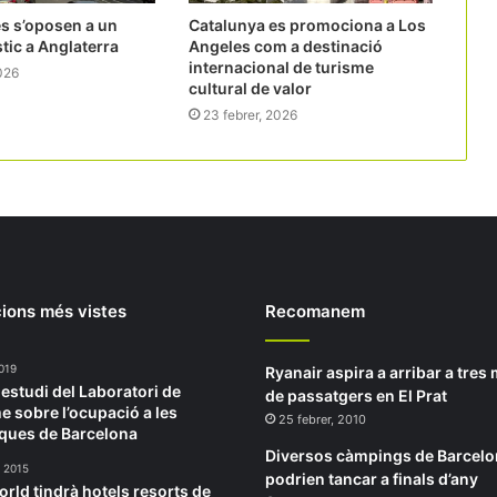
s s’oposen a un
Catalunya es promociona a Los
stic a Anglaterra
Angeles com a destinació
internacional de turisme
2026
cultural de valor
23 febrer, 2026
ions més vistes
Recomanem
019
Ryanair aspira a arribar a tres 
 estudi del Laboratori de
de passatgers en El Prat
e sobre l’ocupació a les
25 febrer, 2010
ques de Barcelona
Diversos càmpings de Barcel
, 2015
podrien tancar a finals d’any
rld tindrà hotels resorts de