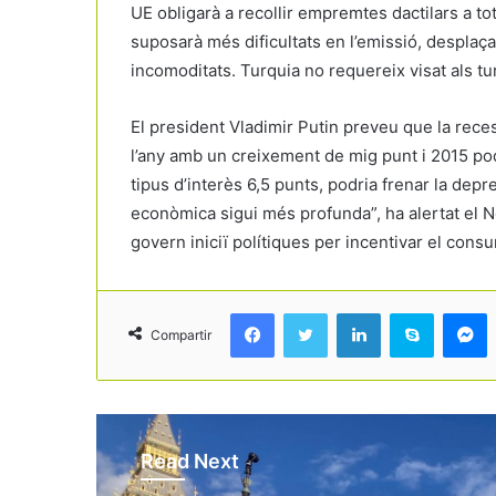
UE obligarà a recollir empremtes dactilars a tot
suposarà més dificultats en l’emissió, despla
incomoditats. Turquia no requereix visat als tu
El president Vladimir Putin preveu que la rece
l’any amb un creixement de mig punt i 2015 podr
tipus d’interès 6,5 punts, podria frenar la dep
econòmica sigui més profunda”, ha alertat el 
govern iniciï polítiques per incentivar el cons
Facebook
Twitter
LinkedIn
Skype
Messenger
Compartir
Read Next