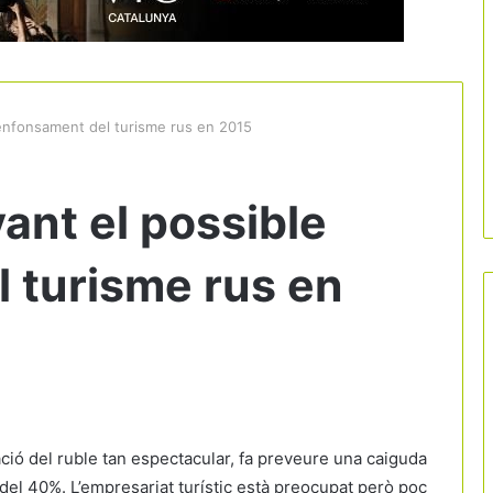
enfonsament del turisme rus en 2015
ant el possible
 turisme rus en
ció del ruble tan espectacular, fa preveure una caiguda
del 40%. L’empresariat turístic està preocupat però poc