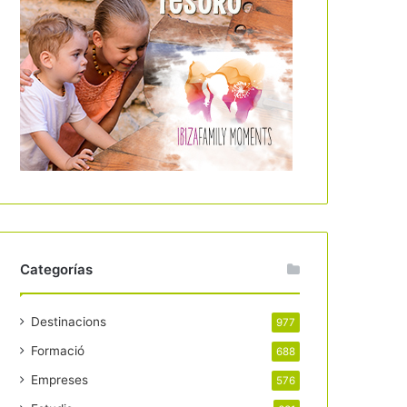
Categorías
Destinacions
977
Formació
688
Empreses
576