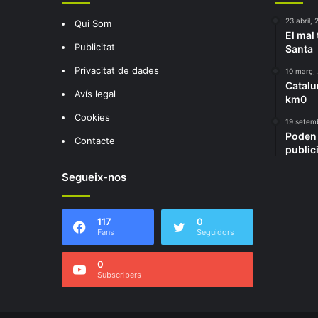
23 abril, 
Qui Som
El mal
Publicitat
Santa
Privacitat de dades
10 març,
Catalu
Avís legal
km0
Cookies
19 setem
Poden 
Contacte
public
Segueix-nos
117
0
Fans
Seguidors
0
Subscribers