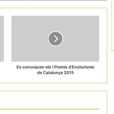
La taxa turística s’obre pas a les
destinacions del nord d’Espanya
Andorra supera els 12 milions de
pernoctacions i guanya un 18% de
visitants en una dècada
Eivissa crida el sector a adherir-se al
nou Sistema de Gestió de Destí
Turístic Intel·ligent
Es convoquen els I Premis d’Enoturisme
de Catalunya 2015