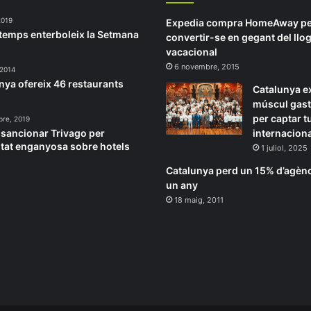
2019
Expedia compra HomeAway pe
 temps enterboleix la Setmana
convertir-se en gegant del llo
vacacional
6 novembre, 2015
 2014
nya ofereix 46 restaurants
Catalunya e
múscul gas
per captar t
bre, 2019
sancionar Trivago per
internaciona
itat enganyosa sobre hotels
1 juliol, 2025
Catalunya perd un 15% d’agènc
un any
18 maig, 2011