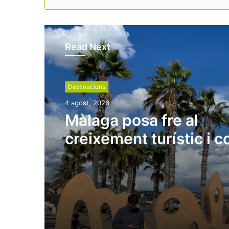
Read Next
Destinacions
4 agost, 2026
Màlaga posa fre al
creixement turístic i 
nous hotels en sòl
residencial