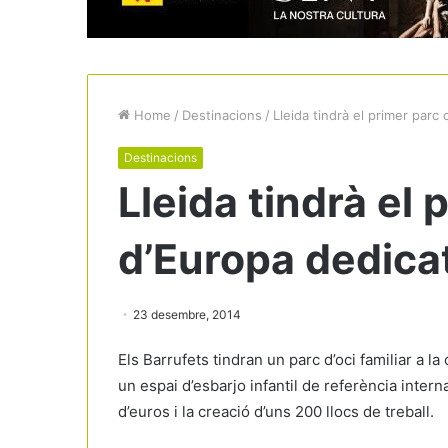
Home
/
Destinacions
/
Lleida tindrà el primer parc
Destinacions
Lleida tindrà el 
d’Europa dedicat
23 desembre, 2014
Els Barrufets tindran un parc d’oci familiar a la
un espai d’esbarjo infantil de referència inter
d’euros i la creació d’uns 200 llocs de treball.