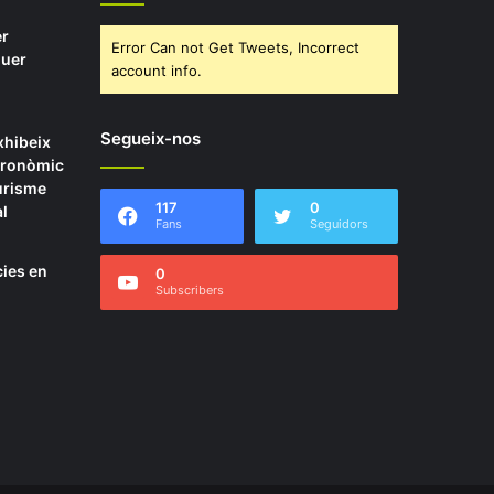
r
Error Can not Get Tweets, Incorrect
guer
account info.
Segueix-nos
xhibeix
tronòmic
urisme
117
0
l
Fans
Seguidors
ies en
0
Subscribers