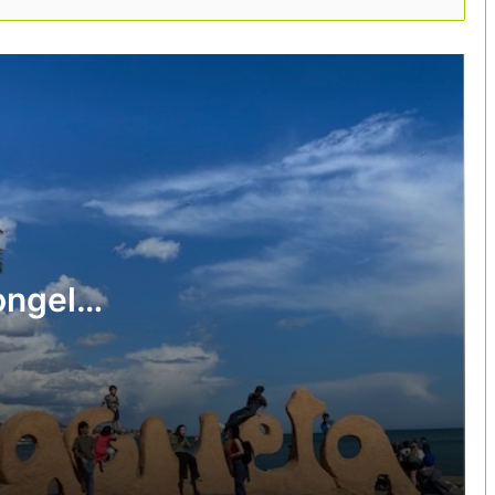
“Gestionar millor és més important que
créixer més”
Catalunya situa la cultura al centre de
la seva promoció turística
internacional amb una campanya de 5
milions d’euros
Deltebre aposta pel turisme vinculat al
sector primari amb 37 noves
experiències
congela
El Vallès Oriental aposta pel
cicloturisme amb una ruta gravel de
343 quilòmetres
Les 9 rutes del vi catalanes creen la
Xarxa de Rutes del Vi de Catalunya