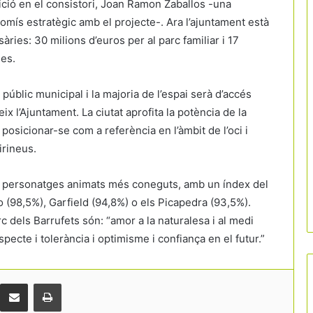
osició en el consistori, Joan Ramon Zaballos -una
mís estratègic amb el projecte-. Ara l’ajuntament està
ries: 30 milions d’euros per al parc familiar i 17
ses.
úblic municipal i la majoria de l’espai serà d’accés
ix l’Ajuntament. La ciutat aprofita la potència de la
osicionar-se com a referència en l’àmbit de l’oci i
irineus.
ls personatges animats més coneguts, amb un índex del
Màlaga posa fre al creixement turístic i
 (98,5%), Garfield (94,8%) o els Picapedra (93,5%).
congela nous hotels en sòl residencial
c dels Barrufets són: “amor a la naturalesa i al medi
pecte i tolerància i optimisme i confiança en el futur.”
Forta inversió privada a Girona: hotels i
restaurants destinen més de 177
milions a modernitzar-se
Comparteix per correu electrònic
Print