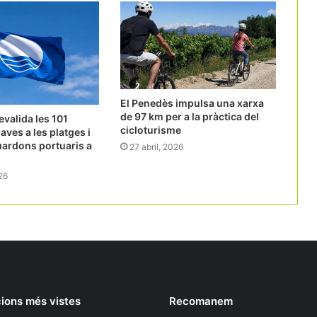
El Penedès impulsa una xarxa
de 97 km per a la pràctica del
evalida les 101
cicloturisme
aves a les platges i
guardons portuaris a
27 abril, 2026
26
ions més vistes
Recomanem