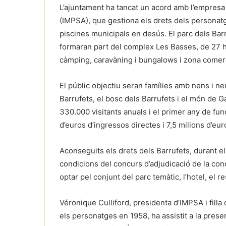
L’ajuntament ha tancat un acord amb l’empresa
(IMPSA), que gestiona els drets dels personatg
piscines municipals en desús. El parc dels Bar
formaran part del complex Les Basses, de 27 h
càmping, caravàning i bungalows i zona comercia
El públic objectiu seran famílies amb nens i n
Barrufets, el bosc dels Barrufets i el món de 
330.000 visitants anuals i el primer any de f
d’euros d’ingressos directes i 7,5 milions d’eu
Aconseguits els drets dels Barrufets, durant el
condicions del concurs d’adjudicació de la co
optar pel conjunt del parc temàtic, l’hotel, el 
Véronique Culliford, presidenta d’IMPSA i filla 
els personatges en 1958, ha assistit a la presen