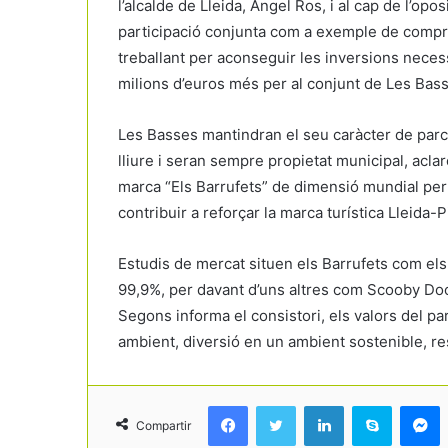
l’alcalde de Lleida, Àngel Ros, i al cap de l’op
participació conjunta com a exemple de compro
treballant per aconseguir les inversions necessà
milions d’euros més per al conjunt de Les Bas
Les Basses mantindran el seu caràcter de parc p
lliure i seran sempre propietat municipal, aclare
marca “Els Barrufets” de dimensió mundial per p
contribuir a reforçar la marca turística Lleida-P
Estudis de mercat situen els Barrufets com e
99,9%, per davant d’uns altres com Scooby Doo
Segons informa el consistori, els valors del par
ambient, diversió en un ambient sostenible, res
Facebook
Twitter
LinkedIn
Skype
Messenger
Compartir