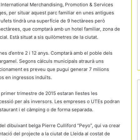
 International Merchandising, Promotion & Services
es, per situar aquest parc familiar en unes antigues
rufets tindrà una superfície de 9 hectàrees però
ectàrees, que comptarà amb un hotel familiar, zona de
l. Està situat a sis quilòmetres de la ciutat.
enes d’entre 2 i 12 anys. Comptarà amb el poble dels
Gargamel. Segons càlculs municipals atraurà uns
uncionament es preveu que pugui generar 7 milions
ros en ingressos induïts.
 primer trimestre de 2015 estaran llestes les
ncessió per als inversors. Les empreses o UTEs podran
restaurant i el càmping o de forma separada.
del dibuixant belga Pierre Culliford “Peyo”, qui va crear
tació del projecte a la ciutat de Lleida al costat de