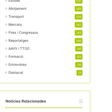
Estudis
631
Allotjament
388
Transport
334
Mercats
282
Fires i Congressos
243
Reportatges
288
AAVV i TTOO
198
Formació
164
Entrevistes
134
Destacat
13
Notícies Relacionades