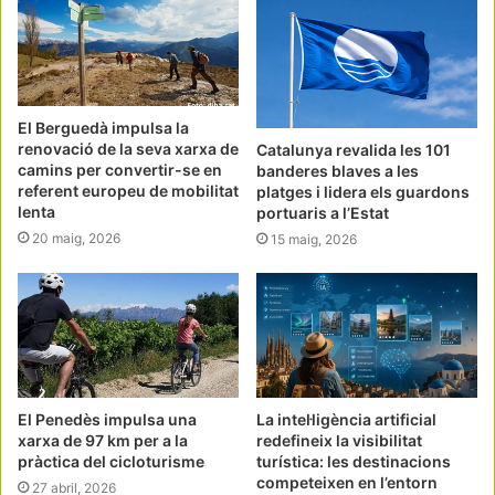
El Berguedà impulsa la
renovació de la seva xarxa de
Catalunya revalida les 101
camins per convertir-se en
banderes blaves a les
referent europeu de mobilitat
platges i lidera els guardons
lenta
portuaris a l’Estat
20 maig, 2026
15 maig, 2026
El Penedès impulsa una
La intel·ligència artificial
xarxa de 97 km per a la
redefineix la visibilitat
pràctica del cicloturisme
turística: les destinacions
competeixen en l’entorn
27 abril, 2026