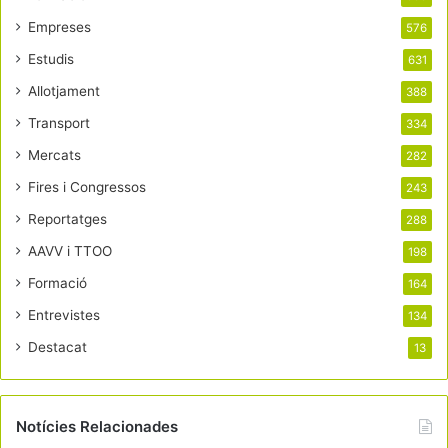
Empreses
576
Estudis
631
Allotjament
388
Transport
334
Mercats
282
Fires i Congressos
243
Reportatges
288
AAVV i TTOO
198
Formació
164
Entrevistes
134
Destacat
13
Notícies Relacionades