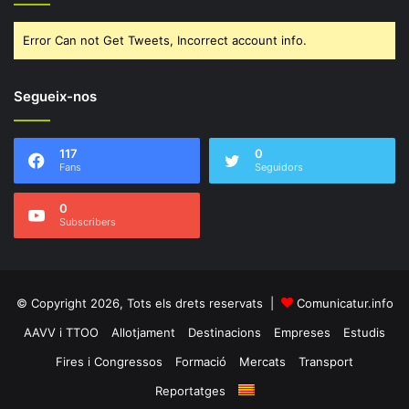
Error Can not Get Tweets, Incorrect account info.
Segueix-nos
117
0
Fans
Seguidors
0
Subscribers
© Copyright 2026, Tots els drets reservats |
Comunicatur.info
AAVV i TTOO
Allotjament
Destinacions
Empreses
Estudis
Fires i Congressos
Formació
Mercats
Transport
Reportatges