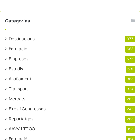
Categorías
Destinacions
977
Formació
688
Empreses
576
Estudis
631
Allotjament
388
Transport
334
Mercats
282
Fires i Congressos
243
Reportatges
288
AAVV i TTOO
198
Formació
164