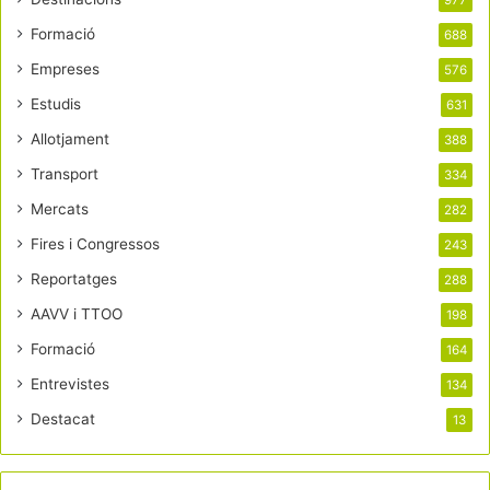
977
Formació
688
Empreses
576
Estudis
631
Allotjament
388
Transport
334
Mercats
282
Fires i Congressos
243
Reportatges
288
AAVV i TTOO
198
Formació
164
Entrevistes
134
Destacat
13