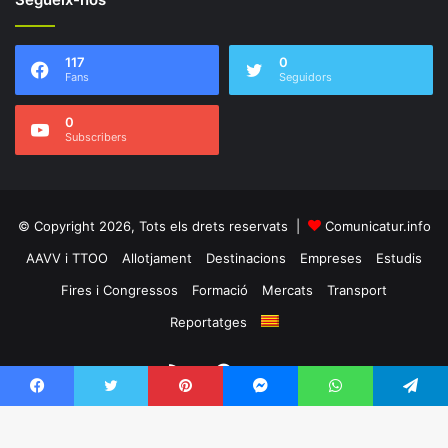
117
0
Fans
Seguidors
0
Subscribers
© Copyright 2026, Tots els drets reservats |
Comunicatur.info
AAVV i TTOO
Allotjament
Destinacions
Empreses
Estudis
Fires i Congressos
Formació
Mercats
Transport
Reportatges
RSS
Facebook
Twitter
Facebook
Twitter
Pinterest
Messenger
WhatsApp
Telegram