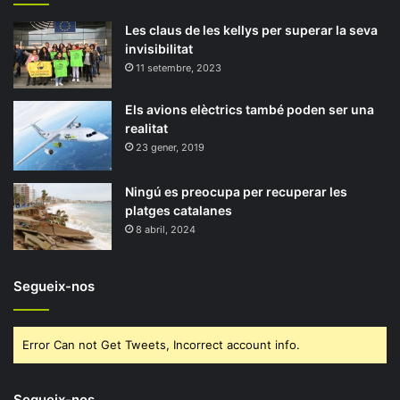
Les claus de les kellys per superar la seva
invisibilitat
11 setembre, 2023
Els avions elèctrics també poden ser una
realitat
23 gener, 2019
Ningú es preocupa per recuperar les
platges catalanes
8 abril, 2024
Segueix-nos
Error Can not Get Tweets, Incorrect account info.
Segueix-nos