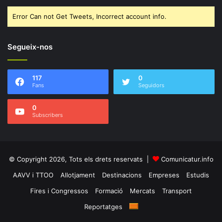
Error Can not Get Tweets, Incorrect account info.
Segueix-nos
117
0
Fans
Seguidors
0
Subscribers
© Copyright 2026, Tots els drets reservats |
Comunicatur.info
AAVV i TTOO
Allotjament
Destinacions
Empreses
Estudis
Fires i Congressos
Formació
Mercats
Transport
Reportatges