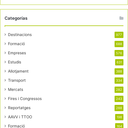
Categorías
Destinacions
977
Formació
688
Empreses
576
Estudis
631
Allotjament
388
Transport
334
Mercats
282
Fires i Congressos
243
Reportatges
288
AAVV i TTOO
198
Formació
164