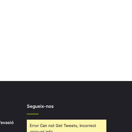
Segueix-nos
d’evasió
Error Can not Get Tweets, Incorrect
account info.