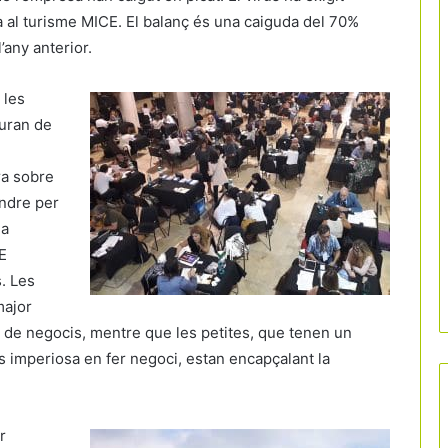
ada al turisme MICE. El balanç és una caiguda del 70%
’any anterior.
 les
auran de
ra sobre
endre per
na
E
s. Les
major
es de negocis, mentre que les petites, que tenen un
 imperiosa en fer negoci, estan encapçalant la
r