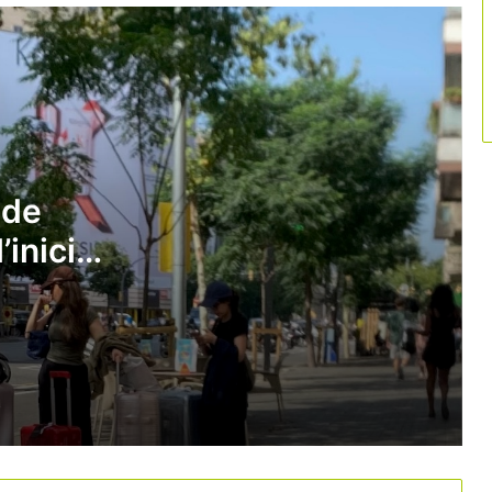
reforça la marca país
El turisme crea ocupació, però el gran
repte continua sent trobar
professionals
El turisme vol trencar l’estigma de la
precarietat
 de
’inici
Les reserves d’última hora marcaran la
temporada d’estiu
La tecnologia i la cultura guanyen pes
en l’estratègia turística per
desconcentrar visitants
Barcelona escala fins al podi mundial
dels congressos internacionals