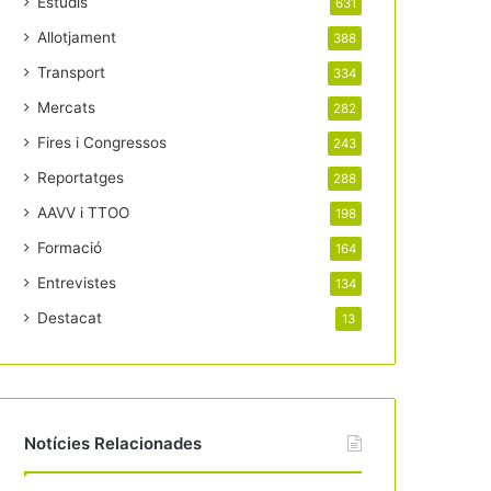
Estudis
631
Allotjament
388
Transport
334
Mercats
282
Fires i Congressos
243
Reportatges
288
AAVV i TTOO
198
Formació
164
Entrevistes
134
Destacat
13
Notícies Relacionades