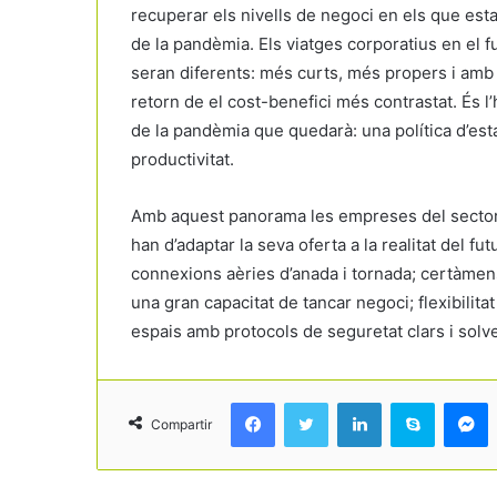
recuperar els nivells de negoci en els que est
de la pandèmia. Els viatges corporatius en el f
seran diferents: més curts, més propers i amb
retorn de el cost-benefici més contrastat. És l
de la pandèmia que quedarà: una política d’esta
productivitat.
Amb aquest panorama les empreses del secto
han d’adaptar la seva oferta a la realitat del fut
connexions aèries d’anada i tornada; certàmen
una gran capacitat de tancar negoci; flexibilit
espais amb protocols de seguretat clars i solven
Facebook
Twitter
LinkedIn
Skype
Messenger
Compartir