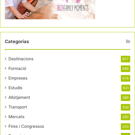
Categorías
Destinacions
977
Formació
688
Empreses
576
Estudis
631
Allotjament
388
Transport
334
Mercats
282
Fires i Congressos
243