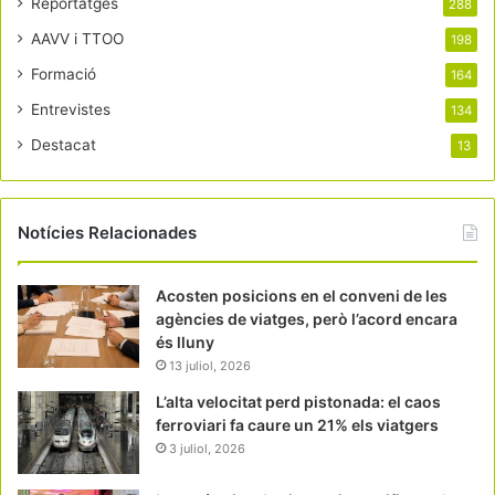
Reportatges
288
AAVV i TTOO
198
Formació
164
Entrevistes
134
Destacat
13
Notícies Relacionades
Acosten posicions en el conveni de les
agències de viatges, però l’acord encara
és lluny
13 juliol, 2026
L’alta velocitat perd pistonada: el caos
ferroviari fa caure un 21% els viatgers
3 juliol, 2026