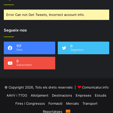
Error Can not Get Tweets, Incorrect account info.
Segueix-nos
117
0
Fans
Seguidors
0
Subscribers
© Copyright 2026, Tots els drets reservats |
Comunicatur.info
AAVV i TTOO
Allotjament
Destinacions
Empreses
Estudis
Fires i Congressos
Formació
Mercats
Transport
Reportatges