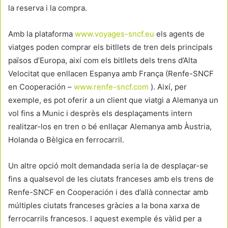
la reserva i la compra.
Amb la plataforma
www.voyages-sncf.eu
els agents de
viatges poden comprar els bitllets de tren dels principals
països d’Europa, així com els bitllets dels trens d’Alta
Velocitat que enllacen Espanya amb França (Renfe-SNCF
en Cooperación –
www.renfe-sncf.com
). Així, per
exemple, es pot oferir a un client que viatgi a Alemanya un
vol fins a Munic i desprès els desplaçaments intern
realitzar-los en tren o bé enllaçar Alemanya amb Àustria,
Holanda o Bèlgica en ferrocarril.
Un altre opció molt demandada seria la de desplaçar-se
fins a qualsevol de les ciutats franceses amb els trens de
Renfe-SNCF en Cooperación i des d’allà connectar amb
múltiples ciutats franceses gràcies a la bona xarxa de
ferrocarrils francesos. I aquest exemple és vàlid per a