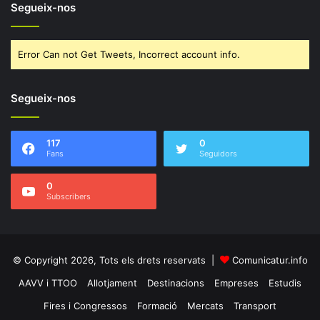
Segueix-nos
Error Can not Get Tweets, Incorrect account info.
Segueix-nos
117
0
Fans
Seguidors
0
Subscribers
© Copyright 2026, Tots els drets reservats |
Comunicatur.info
AAVV i TTOO
Allotjament
Destinacions
Empreses
Estudis
Fires i Congressos
Formació
Mercats
Transport