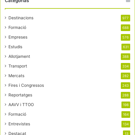
Categorías
Destinacions
977
Formació
688
Empreses
576
Estudis
631
Allotjament
388
Transport
334
Mercats
282
Fires i Congressos
243
Reportatges
288
AAVV i TTOO
198
Formació
164
Entrevistes
134
Destacat
13