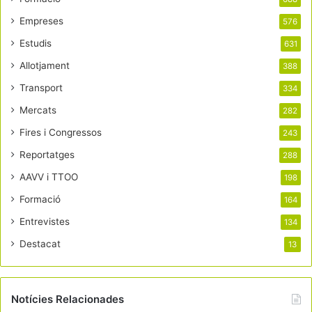
Empreses
576
Estudis
631
Allotjament
388
Transport
334
Mercats
282
Fires i Congressos
243
Reportatges
288
AAVV i TTOO
198
Formació
164
Entrevistes
134
Destacat
13
Notícies Relacionades