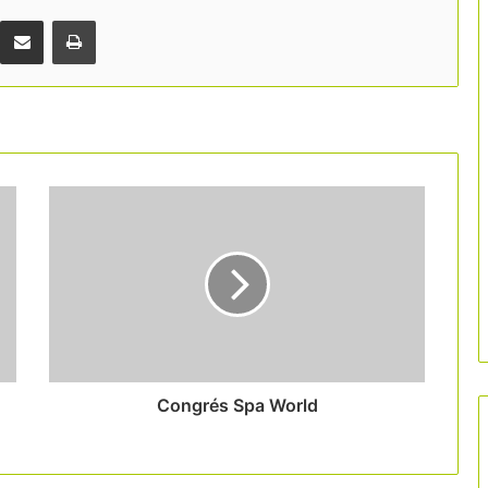
Comparteix per correu electrònic
Print
Congrés Spa World