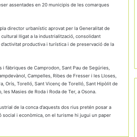
 Freser assentades en 20 municipis de les comarques
la director urbanístic aprovat per la Generalitat de
cultural lligat a la industrialització, consolidant
activitat productiva i turística i de preservació de la
ls i fàbriques de Camprodon, Sant Pau de Segúries,
ampdevànol, Campelles, Ribes de Fresser i les Lloses,
, Orís, Torelló, Sant Vicenç de Torelló, Sant Hipòlit de
b, les Masies de Roda i Roda de Ter, a Osona.
dustrial de la conca d’aquests dos rius pretén posar a
ó social i econòmica, on el turisme hi jugui un paper