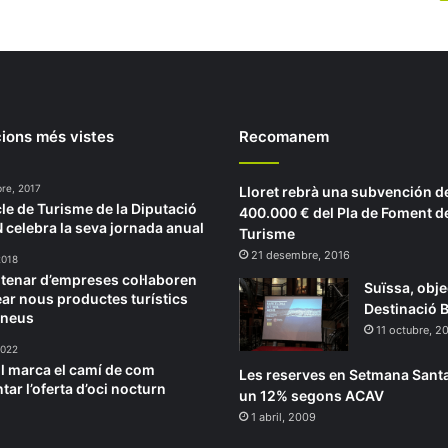
ions més vistes
Recomanem
re, 2017
Lloret rebrà una subvención d
cle de Turisme de la Diputació
400.000 € del Pla de Foment d
 celebra la seva jornada anual
Turisme
21 desembre, 2016
2018
tenar d’empreses col·laboren
Suïssa, obje
ear nous productes turístics
Destinació 
rineus
11 octubre, 2
2022
ll marca el camí de com
Les reserves en Setmana Sant
tar l’oferta d’oci nocturn
un 12% segons ACAV
1 abril, 2009