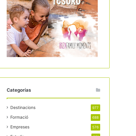
Categorías
Destinacions
977
Formació
688
Empreses
576