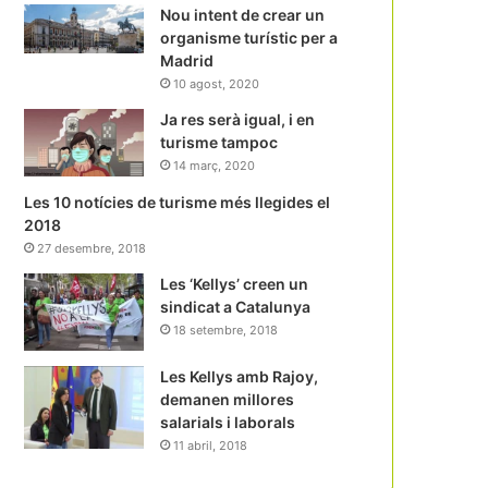
Nou intent de crear un
organisme turístic per a
Madrid
10 agost, 2020
Ja res serà igual, i en
turisme tampoc
14 març, 2020
Les 10 notícies de turisme més llegides el
2018
27 desembre, 2018
Les ‘Kellys’ creen un
sindicat a Catalunya
18 setembre, 2018
Les Kellys amb Rajoy,
demanen millores
salarials i laborals
11 abril, 2018