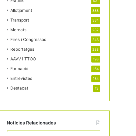
Estudis
631
Allotjament
388
Transport
334
Mercats
282
Fires i Congressos
243
Reportatges
288
AAVV i TTOO
198
Formació
164
Entrevistes
134
Destacat
13
Notícies Relacionades