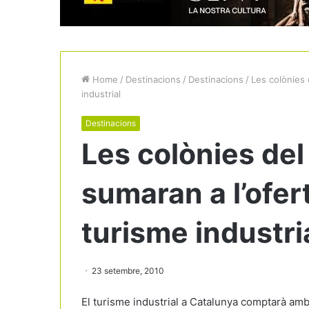
Home
/
Destinacions
/
Destinacions
/
Les colònies 
industrial
Destinacions
Les colònies del 
sumaran a l’ofer
turisme industri
23 setembre, 2010
El turisme industrial a Catalunya comptarà amb