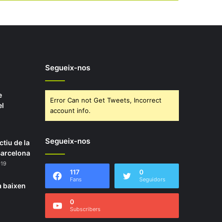
Segueix-nos
e
Error Can not Get Tweets, Incorrect
el
account info.
Segueix-nos
ctiu de la
Barcelona
019
117
0
Fans
Seguidors
a baixen
0
Subscribers