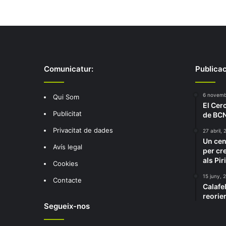
Comunicatur:
Publicac
6 novemb
Qui Som
El Cer
Publicitat
de BCN
Privacitat de dades
27 abril, 
Un cen
Avís legal
per cr
als Pi
Cookies
15 juny, 
Contacte
Calafe
reorien
Segueix-nos