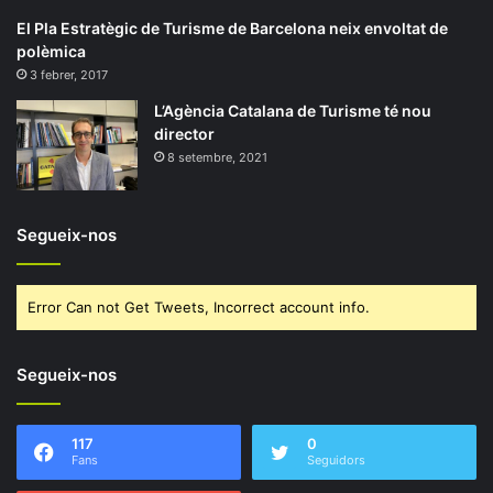
El Pla Estratègic de Turisme de Barcelona neix envoltat de
polèmica
3 febrer, 2017
L’Agència Catalana de Turisme té nou
director
8 setembre, 2021
Segueix-nos
Error Can not Get Tweets, Incorrect account info.
Segueix-nos
117
0
Fans
Seguidors