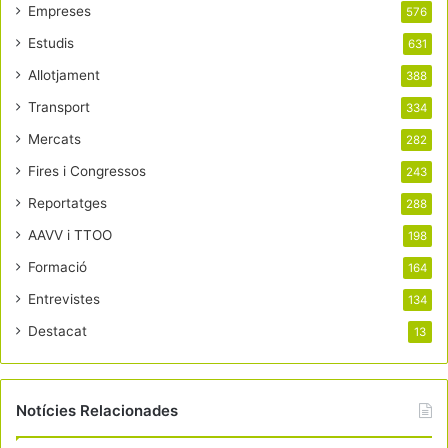
Empreses
576
Estudis
631
Allotjament
388
Transport
334
Mercats
282
Fires i Congressos
243
Reportatges
288
AAVV i TTOO
198
Formació
164
Entrevistes
134
Destacat
13
Notícies Relacionades