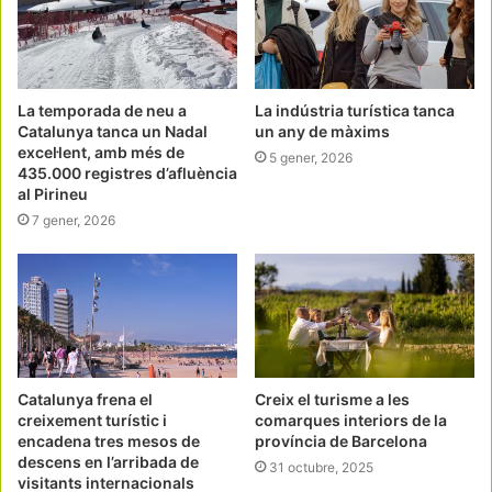
La temporada de neu a
La indústria turística tanca
Catalunya tanca un Nadal
un any de màxims
excel·lent, amb més de
5 gener, 2026
435.000 registres d’afluència
al Pirineu
7 gener, 2026
Catalunya frena el
Creix el turisme a les
creixement turístic i
comarques interiors de la
encadena tres mesos de
província de Barcelona
descens en l’arribada de
31 octubre, 2025
visitants internacionals