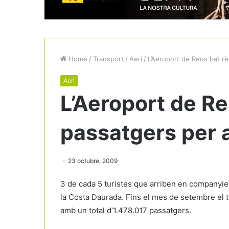
Home
/
Transport
/
Aeri
/
L’Aeroport de Reus bat r
Aeri
L’Aeroport de Re
passatgers per 
23 octubre, 2009
3 de cada 5 turistes que arriben en companyie
la Costa Daurada. Fins el mes de setembre el 
amb un total d’1.478.017 passatgers.