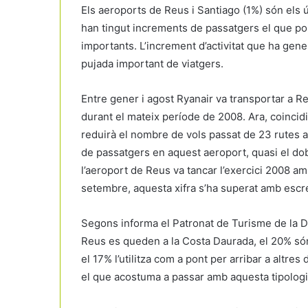
Els aeroports de Reus i Santiago (1%) són els ú
han tingut increments de passatgers el que p
importants. L’increment d’activitat que ha gene
pujada important de viatgers.
Entre gener i agost Ryanair va transportar a 
durant el mateix període de 2008. Ara, coincid
reduirà el nombre de vols passat de 23 rutes a
de passatgers en aquest aeroport, quasi el dob
l’aeroport de Reus va tancar l’exercici 2008 a
setembre, aquesta xifra s’ha superat amb escre
Segons informa el Patronat de Turisme de la Di
Reus es queden a la Costa Daurada, el 20% són
el 17% l’utilitza com a pont per arribar a altre
el que acostuma a passar amb aquesta tipologi