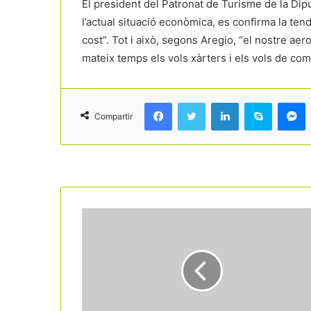
El president del Patronat de Turisme de la Dipu
l’actual situació econòmica, es confirma la ten
cost”. Tot i això, segons Aregio, “el nostre aero
mateix temps els vols xàrters i els vols de com
Facebook
Twitter
LinkedIn
Skype
Messenger
Compartir
Read Next