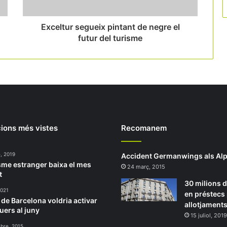
Exceltur segueix pintant de negre el
futur del turisme
ions més vistes
Recomanem
, 2019
Accident Germanwings als Al
isme estranger baixa el mes
24 març, 2015
t
30 milions d
2021
en préstecs 
t de Barcelona voldria activar
allotjaments
uers al juny
15 juliol, 2019
bre, 2015