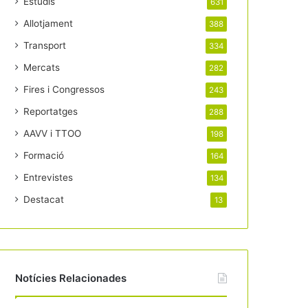
Estudis
631
Allotjament
388
Transport
334
Mercats
282
Fires i Congressos
243
Reportatges
288
AAVV i TTOO
198
Formació
164
Entrevistes
134
Destacat
13
Notícies Relacionades