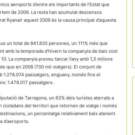
nics aeroports d’entre els importants de l’Estat que
ortem de 2009. La resta han acumulat descensos
rat Ryanair aquest 2009 és la causa principal d’aquesta
Reus un total de 841.835 persones, un 111% més que
int amb la temporada d’hivern la companyia de baix cost
 10. La companyia preveu tancar l’any amb 1,3 milions
le que en 2008 (700 mil viatgers). El conjunt de
mb 1.278.074 passatgers, enguany, només fins el
ix: 1.478.017 passatgers.
putació de Tarragona, un 63% dels turistes aterrats a
 ciutadans del territori que retornen de viatge i només
s destinacions, un percentatge relativament baix atenent
a d’aeroports.