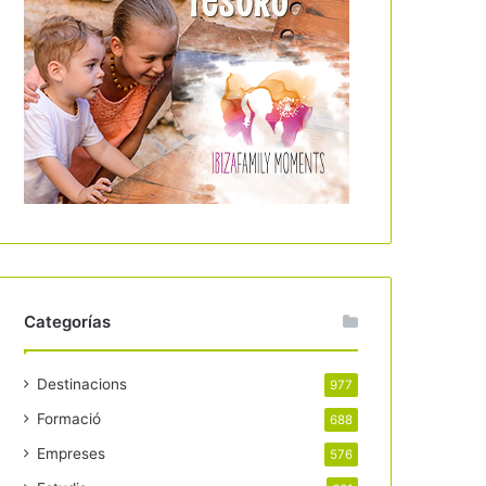
Categorías
Destinacions
977
Formació
688
Empreses
576