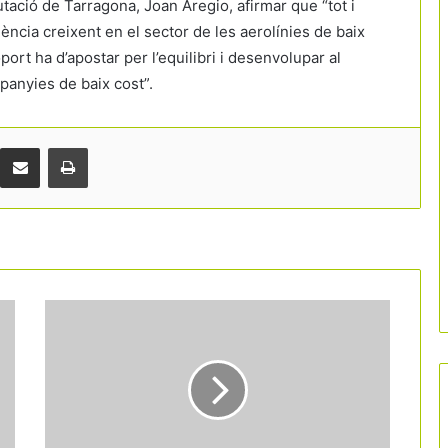
tació de Tarragona, Joan Aregio, afirmar que “tot i
dència creixent en el sector de les aerolínies de baix
port ha d’apostar per l’equilibri i desenvolupar al
panyies de baix cost”.
Comparteix per correu electrònic
Print