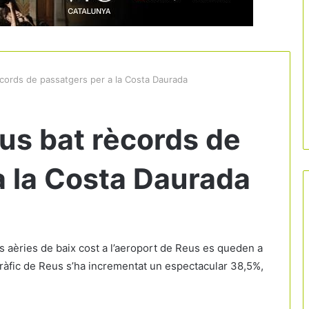
ècords de passatgers per a la Costa Daurada
us bat rècords de
a la Costa Daurada
s aèries de baix cost a l’aeroport de Reus es queden a
tràfic de Reus s’ha incrementat un espectacular 38,5%,