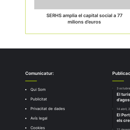
SERHS amplia el capital social a 77
milions d’euros
Comunicatur:
Publicac
3 octubre
Qui Som
El tur
Publicitat
d’agos
Privacitat de dades
14 abril, 
El Por
Avís legal
els cre
Cookies
22 desem