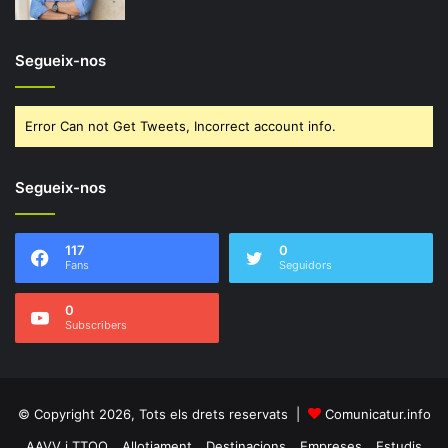
Segueix-nos
Error Can not Get Tweets, Incorrect account info.
Segueix-nos
117
0
Fans
Seguidors
0
Subscribers
© Copyright 2026, Tots els drets reservats |
Comunicatur.info
AAVV i TTOO
Allotjament
Destinacions
Empreses
Estudis