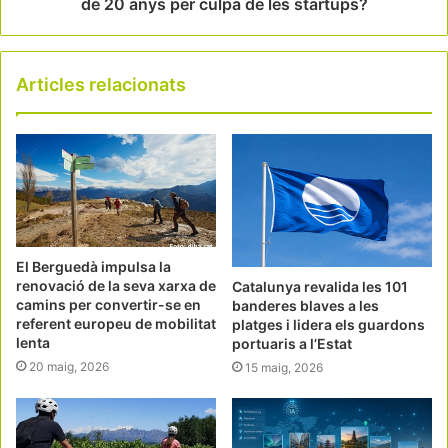
de 20 anys per culpa de les startups?
Articles relacionats
El Berguedà impulsa la
renovació de la seva xarxa de
Catalunya revalida les 101
camins per convertir-se en
banderes blaves a les
referent europeu de mobilitat
platges i lidera els guardons
lenta
portuaris a l’Estat
20 maig, 2026
15 maig, 2026