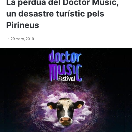
La pèrdua del Doctor Music,
un desastre turístic pels
Pirineus
29 març, 2019