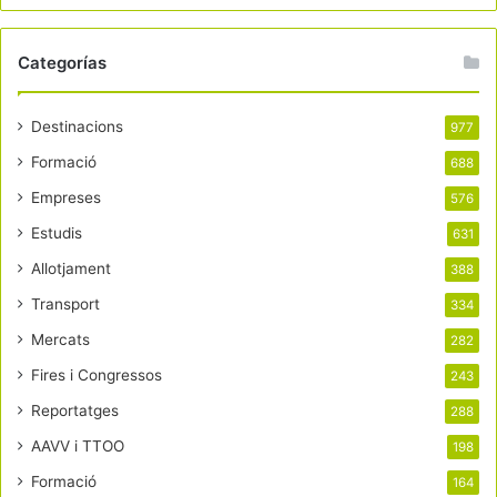
Categorías
Destinacions
977
Formació
688
Empreses
576
Estudis
631
Allotjament
388
Transport
334
Mercats
282
Fires i Congressos
243
Reportatges
288
AAVV i TTOO
198
Formació
164