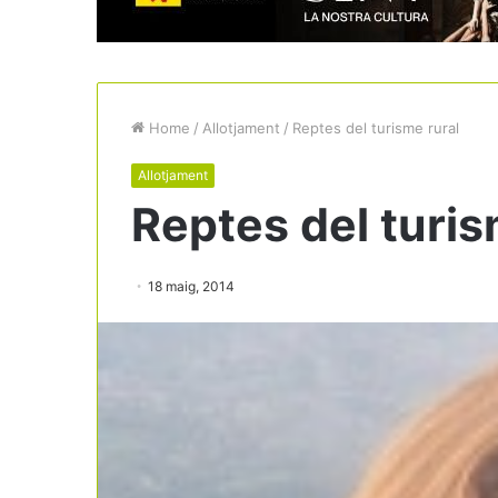
Home
/
Allotjament
/
Reptes del turisme rural
Allotjament
Reptes del turis
18 maig, 2014