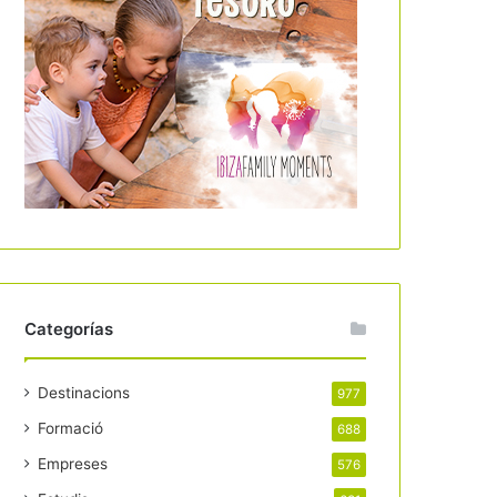
Categorías
Destinacions
977
Formació
688
Empreses
576