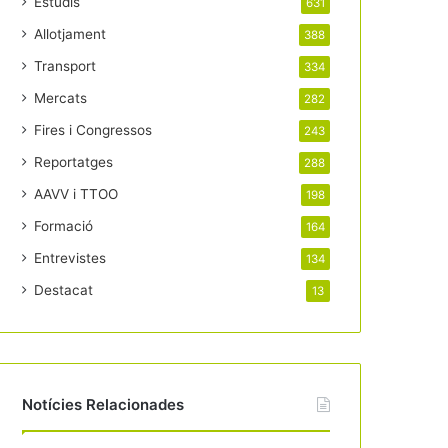
Estudis
631
Allotjament
388
Transport
334
Mercats
282
Fires i Congressos
243
Reportatges
288
AAVV i TTOO
198
Formació
164
Entrevistes
134
Destacat
13
Notícies Relacionades