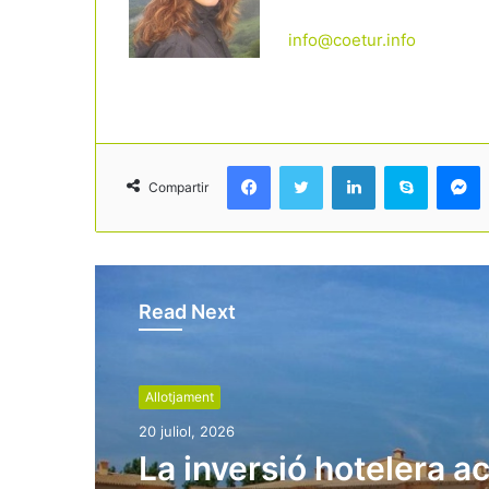
info@coetur.info
Facebook
Twitter
LinkedIn
Skype
Messenger
Compartir
Read Next
Allotjament
20 juliol, 2026
La inversió hotelera a