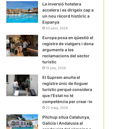
La inversió hotelera
accelera i es dirigeix cap a
un nou rècord històric a
Espanya
20 juliol, 2026
Europa posa en qüestió el
registre de viatgers i dona
arguments a les
reclamacions del sector
turístic
15 juny, 2026
El Suprem anul·la el
registre únic de lloguer
turístic perquè considera
que l’Estat no té
competència per crear-lo
22 maig, 2026
Pitchup situa Catalunya,
Galícia i Andalusia al