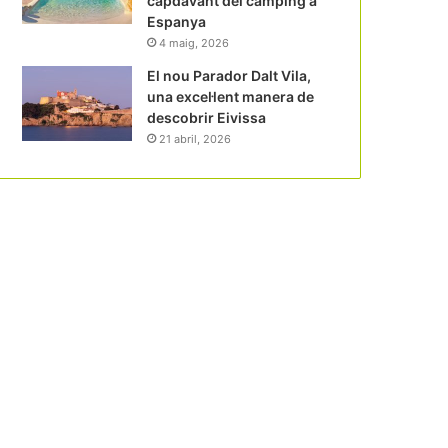
capdavant del càmping a
Espanya
4 maig, 2026
El nou Parador Dalt Vila,
una excel·lent manera de
descobrir Eivissa
21 abril, 2026