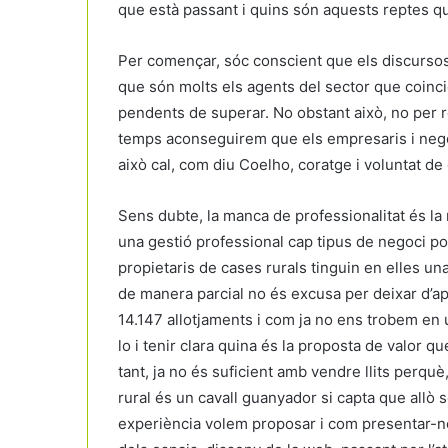
que està passant i quins són aquests reptes qu
Per començar, sóc conscient que els discursos
que són molts els agents del sector que coin
pendents de superar. No obstant això, no per re
temps aconseguirem que els empresaris i negoci
això cal, com diu Coelho, coratge i voluntat de 
Sens dubte, la manca de professionalitat és l
una gestió professional cap tipus de negoci pot
propietaris de cases rurals tinguin en elles u
de manera parcial no és excusa per deixar d’apli
14.147 allotjaments i com ja no ens trobem en un
lo i tenir clara quina és la proposta de valor q
tant, ja no és suficient amb vendre llits perqu
rural és un cavall guanyador si capta que allò
experiència volem proposar i com presentar-n