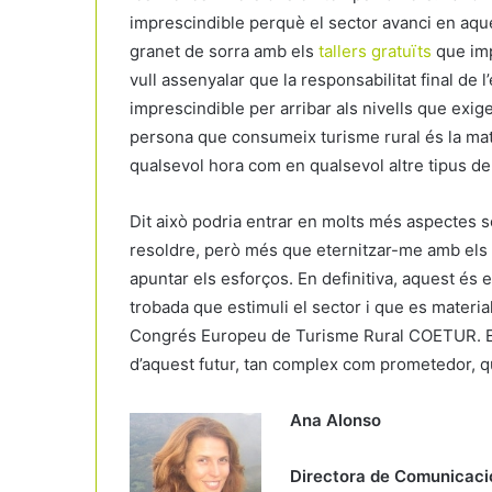
imprescindible perquè el sector avanci en aqu
granet de sorra amb els
tallers gratuïts
que imp
vull assenyalar que la responsabilitat final de 
imprescindible per arribar als nivells que exige
persona que consumeix turisme rural és la mate
qualsevol hora com en qualsevol altre tipus de 
Dit això podria entrar en molts més aspectes 
resoldre, però més que eternitzar-me amb els 
apuntar els esforços. En definitiva, aquest és 
trobada que estimuli el sector i que es material
Congrés Europeu de Turisme Rural COETUR. Es
d’aquest futur, tan complex com prometedor, q
Ana Alonso
Directora de Comunicac