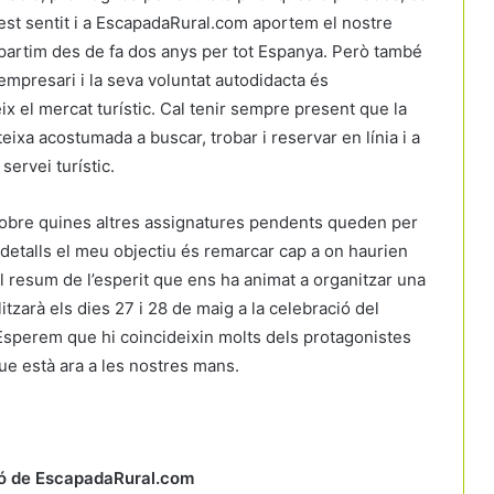
est sentit i a EscapadaRural.com aportem el nostre
artim des de fa dos anys per tot Espanya. Però també
l’empresari i la seva voluntat autodidacta és
ix el mercat turístic. Cal tenir sempre present que la
ixa acostumada a buscar, trobar i reservar en línia i a
servei turístic.
sobre quines altres assignatures pendents queden per
detalls el meu objectiu és remarcar cap a on haurien
el resum de l’esperit que ens ha animat a organitzar una
itzarà els dies 27 i 28 de maig a la celebració del
perem que hi coincideixin molts dels protagonistes
ue està ara a les nostres mans.
ió de EscapadaRural.com