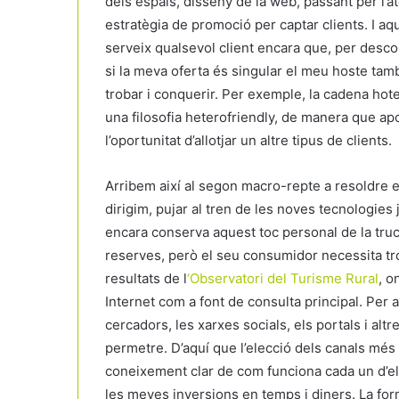
dels espais, disseny de la web, passant per l’ate
estratègia de promoció per captar clients. I a
serveix qualsevol client encara que, per descom
si la meva oferta és singular el meu hoste tam
trobar i conquerir. Per exemple, la cadena hote
una filosofia heterofriendly, de manera que a
l’oportunitat d’allotjar un altre tipus de clients.
Arribem així al segon macro-repte a resoldre e
dirigim, pujar al tren de les noves tecnologies 
encara conserva aquest toc personal de la truca
reserves, però el seu consumidor necessita tro
resultats de l
‘Observatori del Turisme Rural
, o
Internet com a font de consulta principal. Per
cercadors, les xarxes socials, els portals i al
permetre. D’aquí que l’elecció dels canals més
coneixement clar de com funciona cada un d’el
les meves inversions en temps i diners. La fo