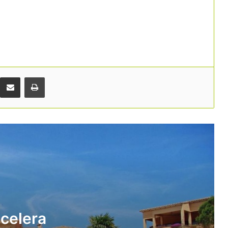
La inversió hotelera accelera i es
dirigeix cap a un nou rècord històric a
Espanya
Europa posa en qüestió el registre de
viatgers i dona arguments a les
reclamacions del sector turístic
Comparteix per correu electrònic
Print
El Suprem anul·la el registre únic de
lloguer turístic perquè considera que
l’Estat no té competència per crear-lo
Pitchup situa Catalunya, Galícia i
Andalusia al capdavant del càmping a
Espanya
El nou Parador Dalt Vila, una excel·lent
manera de descobrir Eivissa
ccelera