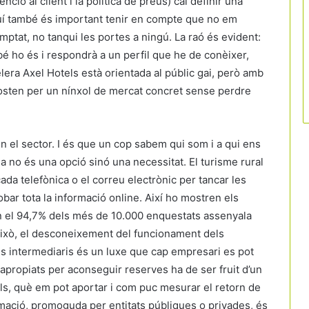
nció al client i la política de preus) cal definir una
quí també és important tenir en compte que no em
ptat, no tanqui les portes a ningú. La raó és evident:
bé ho és i respondrà a un perfil que he de conèixer,
lera Axel Hotels està orientada al públic gai, però amb
posten per un nínxol de mercat concret sense perdre
n el sector. I és que un cop sabem qui som i a qui ens
ja no és una opció sinó una necessitat. El turisme rural
da telefònica o el correu electrònic per tancar les
bar tota la informació online. Així ho mostren els
n el 94,7% dels més de 10.000 enquestats assenyala
 això, el desconeixement del funcionament dels
tres intermediaris és un luxe que cap empresari es pot
 apropiats per aconseguir reserves ha de ser fruit d’un
ls, què em pot aportar i com puc mesurar el retorn de
rmació, promoguda per entitats públiques o privades, és