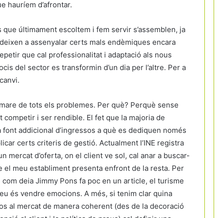
e hauríem d’afrontar.
 que últimament escoltem i fem servir s’assemblen, ja
cideixen a assenyalar certs mals endèmiques encara
petir que cal professionalitat i adaptació als nous
s del sector es transformin d’un dia per l’altre. Per a
canvi.
a mare de tots els problemes. Per què? Perquè sense
 competir i ser rendible. El fet que la majoria de
na font addicional d’ingressos a què es dediquen només
car certs criteris de gestió. Actualment l’INE registra
 mercat d’oferta, on el client ve sol, cal anar a buscar-
ue el meu establiment presenta enfront de la resta. Per
è, com deia Jimmy Pons fa poc en un article, el turisme
 seu és vendre emocions. A més, si tenim clar quina
os al mercat de manera coherent (des de la decoració