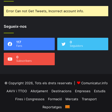
Error Can not Get Tweets, Incorrect account info.
Segueix-nos
117
0
Fans
Seguidors
0
Subscribers
© Copyright 2026, Tots els drets reservats |
Comunicatur.info
AAVV i TTOO
Allotjament
Destinacions
Empreses
Estudis
Fires i Congressos
Formació
Mercats
Transport
Reportatges