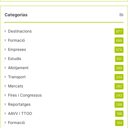
Categorías
Destinacions
977
Formació
688
Empreses
576
Estudis
631
Allotjament
388
Transport
334
Mercats
282
Fires i Congressos
243
Reportatges
288
AAVV i TTOO
198
Formació
164