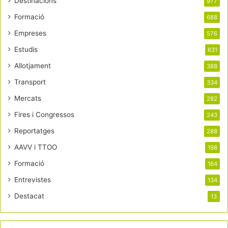
Destinacions
977
Formació
688
Empreses
576
Estudis
631
Allotjament
388
Transport
334
Mercats
282
Fires i Congressos
243
Reportatges
288
AAVV i TTOO
198
Formació
164
Entrevistes
134
Destacat
13