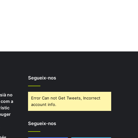
Segueix-nos
sià no
Error Can not Get Tweets, Incorrect
l com a
account info.
ístic
leuger
Segueix-nos
8
 més