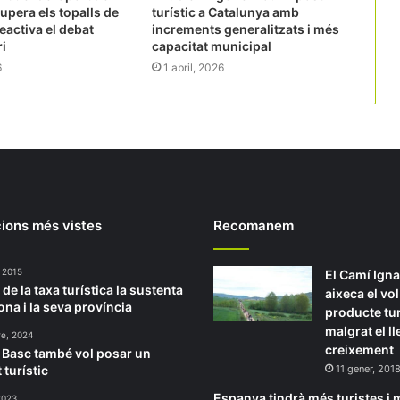
upera els topalls de
turístic a Catalunya amb
reactiva el debat
increments generalitzats i més
i
capacitat municipal
6
1 abril, 2026
ions més vistes
Recomanem
, 2015
El Camí Igna
de la taxa turística la sustenta
aixeca el vo
ona i la seva província
producte tur
malgrat el l
re, 2024
creixement
s Basc també vol posar un
 turístic
11 gener, 201
Espanya tindrà més turistes i
2023