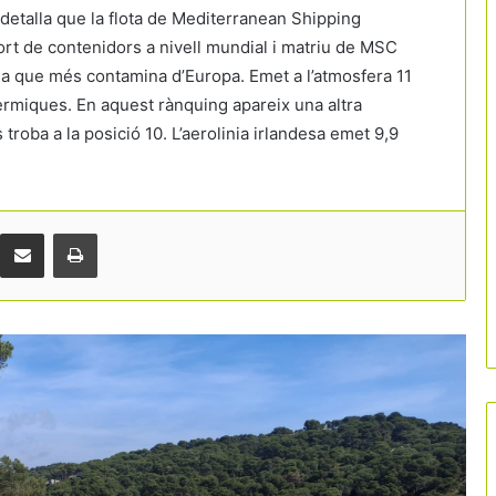
detalla que la flota de Mediterranean Shipping
rt de contenidors a nivell mundial i matriu de MSC
a que més contamina d’Europa. Emet a l’atmosfera 11
Catalunya tanca la major inversió en
èrmiques. En aquest rànquing apareix una altra
turisme sostenible dels últims anys
 troba a la posició 10. L’aerolinia irlandesa emet 9,9
amb 206 milions d’euros desplegats
arreu del territori
L’alta velocitat perd pistonada: el caos
ferroviari fa caure un 21% els viatgers
Comparteix per correu electrònic
Print
70 rutes aèries estratègiques sense
connexió directa a Barcelona
Les platges sense fum ja arriben a
prop del 80% del litoral barceloní
Brussel·les impulsa el bitllet únic de