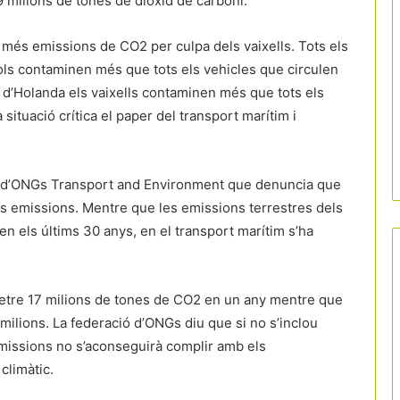
 milions de tones de diòxid de carboni.
 més emissions de CO2 per culpa dels vaixells. Tots els
ols contaminen més que tots els vehicles que circulen
as d’Holanda els vaixells contaminen més que tots els
 situació crítica el paper del transport marítim i
pea d’ONGs Transport and Environment que denuncia que
xes emissions. Mentre que les emissions terrestres dels
n els últims 30 anys, en el transport marítim s’ha
metre 17 milions de tones de CO2 en un any mentre que
 milions. La federació d’ONGs diu que si no s’inclou
 emissions no s’aconseguirà complir amb els
climàtic.