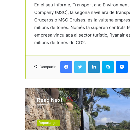
En el seu informe, Transport and Environment 
Company (MSC), la segona naviliera de transpo
Cruceros o MSC Cruises, és la vuitena empres
milions de tones. Només la superen centrals t
empresa vinculada al sector turístic, Ryanair es
milions de tones de CO2.
Facebook
Twitter
LinkedIn
Skype
Messenger
Compartir
Read Next
Reportatges