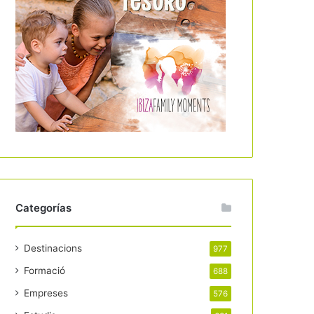
Categorías
Destinacions
977
Formació
688
Empreses
576