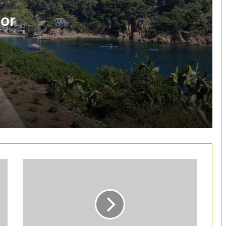
tren per viatjar per Europa amb
diferents operadors
jor
Delta reforça Espanya amb noves
rutes directes entre Barcelona-Seattle
 anys
i Madrid-Boston
os
El brot d’hantavirus en un creuer a
rritori
l’Atlàntic, sota control
Ryanair frena el seu creixement a
Espanya i retalla 1,2 milions de places
AirHelp alerta de l’impacte del preu del
querosè en els drets dels passatgers
Aena descarta l’entrada de la