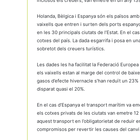
inclosos els creuers, van emetre en un any 139
Holanda, Bèlgica i Espanya són els països amb
vaixells que entren i surten dels ports espany
en les 30 principals ciutats de l’Estat. En el c
cotxes del país. La dada esgarrifa i posa en una
sobretot dels creuers turístics.
Les dades les ha facilitat la Federació Euro
els vaixells estan al marge del control de bai
gasos d’efecte hivernacle s’han reduït un 23% e
disparat quasi el 20%.
En el cas d’Espanya el transport marítim va e
els cotxes privats de les ciutats van emetre 12
aquest transport en l’obligatorietat de reduir
compromisos per revertir les causes del canvi 