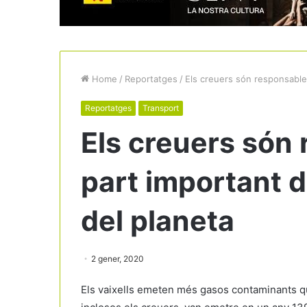
Home
/
Reportatges
/
Els creuers són responsables
Reportatges
Transport
Els creuers són
part important 
del planeta
2 gener, 2020
Els vaixells emeten més gasos contaminants que