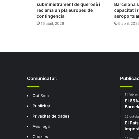
subministrament de querosè i
Barcelona s
reclama un pla europeu de
capacitat i 
contingència
aeroportuar
16 abril, 2026
9 abril, 202
Comunicatur:
Publicac
11 febrer
Qui Som
El 65% 
Publicitat
Barcel
Privacitat de dades
22 octub
El Paí
Avís legal
impost
Cookies
22 juny, 