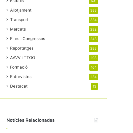
Estudis
631
Allotjament
388
Transport
334
Mercats
282
Fires i Congressos
243
Reportatges
288
AAVV i TTOO
198
Formació
164
Entrevistes
134
Destacat
13
Notícies Relacionades