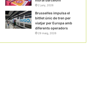
litoral barceloní
2 juny, 2026
Brussel·les impulsa el
bitllet únic de tren per
viatjar per Europa amb
diferents operadors
29 maig, 2026