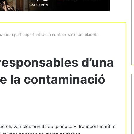
 d’una part important de la contaminació del planeta
 responsables d’una
de la contaminació
 els vehicles privats del planeta. El transport marítim,