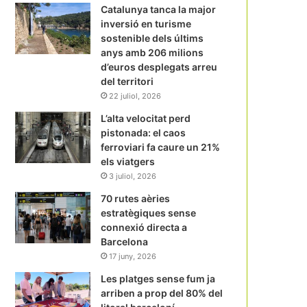
Catalunya tanca la major
inversió en turisme
sostenible dels últims
anys amb 206 milions
d’euros desplegats arreu
del territori
22 juliol, 2026
L’alta velocitat perd
pistonada: el caos
ferroviari fa caure un 21%
els viatgers
3 juliol, 2026
70 rutes aèries
estratègiques sense
connexió directa a
Barcelona
17 juny, 2026
Les platges sense fum ja
arriben a prop del 80% del