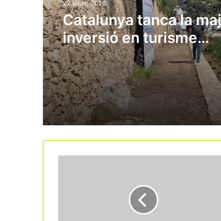
22 juliol, 2026
Catalunya tanca la ma
inversió en turisme
sostenible dels últims
amb 206 milions d’eur
desplegats arreu del te